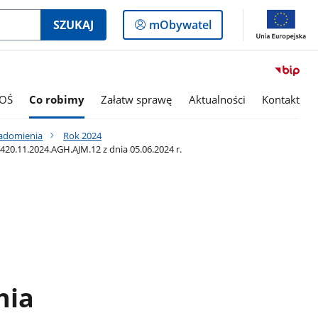
Logowanie
SZUKAJ
mObywatel
do
panelu
OŚ
Co robimy
Załatw sprawę
Aktualności
Kontakt
iadomienia
Rok 2024
.11.2024.AGH.AJM.12 z dnia 05.06.2024 r.
nia