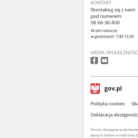
KONTAKT
Skontaktuj się z nami
pod numerem:
58 68-36-800
W dni robocze
w godzinach: 7:30-15:30
MEDIA SPOŁECZNOŚC
stopka
Strona
gov.pl
gov.pl
główna
gov.pl
Polityka cookies
Sł
Deklaracja dostępnośc
Strony dostępne w domenie
danych (adres e-mail oraz 