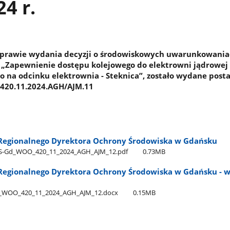
24 r.
prawie wydania decyzji o środowiskowych uwarunkowania
: „Zapewnienie dostępu kolejowego do elektrowni jądrowej
o na odcinku elektrownia - Steknica”, zostało wydane post
420.11.2024.AGH/AJM.11
Regionalnego Dyrektora Ochrony Środowiska w Gdańsku
Gd​_WOO​_420​_11​_2024​_AGH​_AJM​_12.pdf
0.73MB
egionalnego Dyrektora Ochrony Środowiska w Gdańsku - w
WOO​_420​_11​_2024​_AGH​_AJM​_12.docx
0.15MB