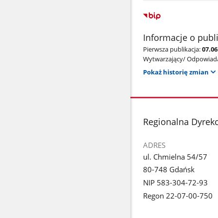
Informacje o publ
Pierwsza publikacja:
07.0
Wytwarzający/ Odpowiada
Pokaż historię zmian
stopka
Regionalna Dyrek
ADRES
ul. Chmielna 54/57
80-748 Gdańsk
NIP 583-304-72-93
Regon 22-07-00-750