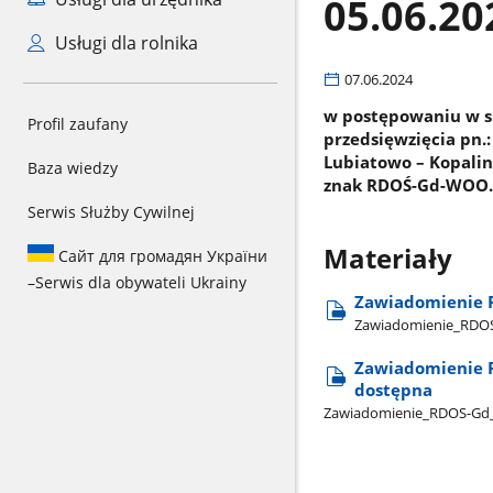
05.06.20
Usługi dla rolnika
07.06.2024
w postępowaniu w s
Profil zaufany
przedsięwzięcia pn.
Lubiatowo – Kopalin
Baza wiedzy
znak RDOŚ-Gd-WOO.
Serwis Służby Cywilnej
Materiały
Сайт для громадян України
–
Serwis dla obywateli Ukrainy
Zawiadomienie 
Zawiadomienie​_RDOS-
Zawiadomienie R
dostępna
Zawiadomienie​_RDOS-Gd​_