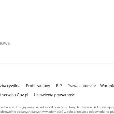
IOWE:
użba cywilna
Profil zaufany
BIP
Prawa autorskie
Warunki
i serwisu Gov.pl
Ustawienia prywatności
 www.gov.pl mogą zawierać adresy skrzynek mailowych. Użytkownik korzystający
dobrowolnie podanych danych w wiadomości) w celu przesłania odpowiedzi na prz