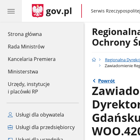
gov.pl
gov.pl
Serwis Rzeczypospolitej
Regionaln
gov.pl
Strona główna
Ochrony Ś
Rada Ministrów
Kancelaria Premiera
Regionalna Dyrekc
Zawiadomienie Reg
Ministerstwa
Powrót
Urzędy, instytucje
Zawiado
i placówki RP
Dyrekto
Gdańsku
Usługi dla obywatela
WOO.420
Usługi dla przedsiębiorcy
Usługi dla urzędnika