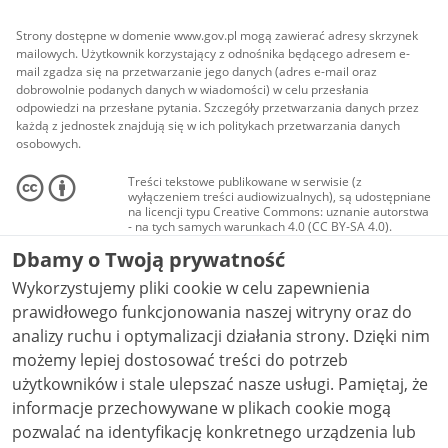
Strony dostępne w domenie www.gov.pl mogą zawierać adresy skrzynek
mailowych. Użytkownik korzystający z odnośnika będącego adresem e-
mail zgadza się na przetwarzanie jego danych (adres e-mail oraz
dobrowolnie podanych danych w wiadomości) w celu przesłania
odpowiedzi na przesłane pytania. Szczegóły przetwarzania danych przez
każdą z jednostek znajdują się w ich politykach przetwarzania danych
osobowych.
Treści tekstowe publikowane w serwisie (z
wyłączeniem treści audiowizualnych), są udostępniane
na licencji typu Creative Commons: uznanie autorstwa
- na tych samych warunkach 4.0 (CC BY-SA 4.0).
Materiały audiowizualne, w tym zdjęcia, materiały
Dbamy o Twoją prywatność
audio i wideo, są udostępniane na licencji typu
Creative Commons: uznanie autorstwa użycie
Wykorzystujemy pliki cookie w celu zapewnienia
niekomercyjne - bez utworów zależnych 4.0 (CC BY-
NC-ND 4.0), o ile nie jest to stwierdzone inaczej.
prawidłowego funkcjonowania naszej witryny oraz do
analizy ruchu i optymalizacji działania strony. Dzięki nim
możemy lepiej dostosować treści do potrzeb
użytkowników i stale ulepszać nasze usługi. Pamiętaj, że
informacje przechowywane w plikach cookie mogą
pozwalać na identyfikację konkretnego urządzenia lub