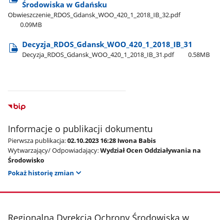
Środowiska w Gdańsku
Obwieszczenie​_RDOS​_Gdansk​_WOO​_420​_1​_2018​_IB​_32.pdf
0.09MB
Decyzja​_RDOS​_Gdansk​_WOO​_420​_1​_2018​_IB​_31
Decyzja​_RDOS​_Gdansk​_WOO​_420​_1​_2018​_IB​_31.pdf
0.58MB
Informacje o publikacji dokumentu
Pierwsza publikacja:
02.10.2023 16:28 Iwona Babis
Wytwarzający/ Odpowiadający:
Wydział Ocen Oddziaływania na
Środowisko
Pokaż historię zmian
stopka
Regionalna Dyrekcja Ochrony Środowiska w