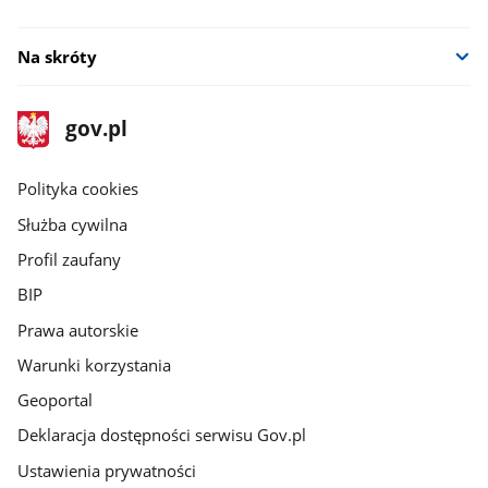
Na skróty
stopka
Strona
gov.pl
gov.pl
główna
gov.pl
Polityka cookies
Służba cywilna
Profil zaufany
BIP
Prawa autorskie
Warunki korzystania
Geoportal
Deklaracja dostępności serwisu Gov.pl
Ustawienia prywatności