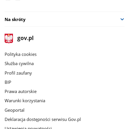
Na skróty
stopka
Strona
gov.pl
gov.pl
główna
gov.pl
Polityka cookies
Służba cywilna
Profil zaufany
BIP
Prawa autorskie
Warunki korzystania
Geoportal
Deklaracja dostępności serwisu Gov.pl
Ustawienia prywatności