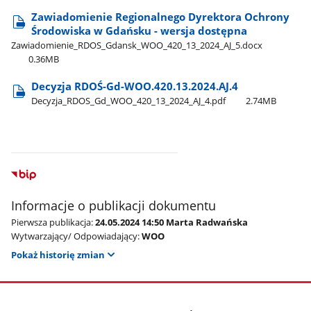
Zawiadomienie Regionalnego Dyrektora Ochrony
Środowiska w Gdańsku - wersja dostępna
Zawiadomienie​_RDOS​_Gdansk​_WOO​_420​_13​_2024​_AJ​_5.docx
0.36MB
Decyzja RDOŚ-Gd-WOO.420.13.2024.AJ.4
Decyzja​_RDOS​_Gd​_WOO​_420​_13​_2024​_AJ​_4.pdf
2.74MB
Informacje o publikacji dokumentu
Pierwsza publikacja:
24.05.2024 14:50 Marta Radwańska
Wytwarzający/ Odpowiadający:
WOO
Pokaż historię zmian