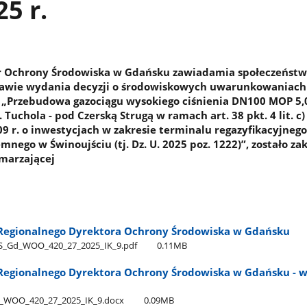
25 r.
r Ochrony Środowiska w Gdańsku zawiadamia społeczeństwo
awie wydania decyzji o środowiskowych uwarunkowaniach
: „Przebudowa gazociągu wysokiego ciśnienia DN100 MOP 5
 Tuchola - pod Czerską Strugą w ramach art. 38 pkt. 4 lit. c
09 r. o inwestycjach w zakresie terminalu regazyfikacyjnego
mnego w Świnoujściu (tj. Dz. U. 2025 poz. 1222)”, zostało z
marzającej
Regionalnego Dyrektora Ochrony Środowiska w Gdańsku
_Gd​_WOO​_420​_27​_2025​_IK​_9.pdf
0.11MB
egionalnego Dyrektora Ochrony Środowiska w Gdańsku - w
WOO​_420​_27​_2025​_IK​_9.docx
0.09MB