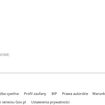
IOWE:
użba cywilna
Profil zaufany
BIP
Prawa autorskie
Warunki
i serwisu Gov.pl
Ustawienia prywatności