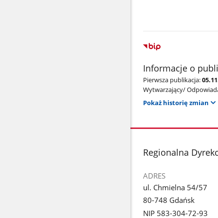
Informacje o publ
Pierwsza publikacja:
05.1
Wytwarzający/ Odpowiada
Pokaż historię zmian
stopka
Regionalna Dyrek
ADRES
ul. Chmielna 54/57
80-748 Gdańsk
NIP 583-304-72-93