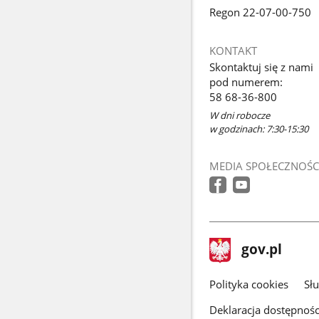
Regon 22-07-00-750
KONTAKT
Skontaktuj się z nami
pod numerem:
58 68-36-800
W dni robocze
w godzinach: 7:30-15:30
MEDIA SPOŁECZNOŚC
stopka
Strona
gov.pl
gov.pl
główna
gov.pl
Polityka cookies
Sł
Deklaracja dostępnośc