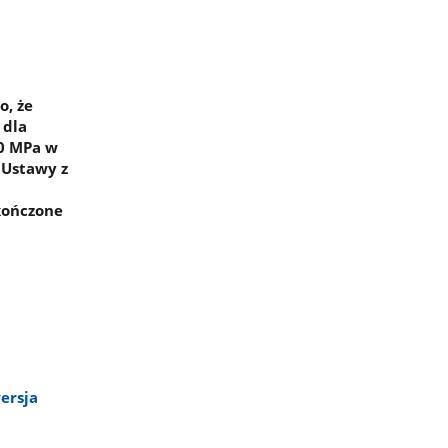
, że
 dla
,0 MPa w
) Ustawy z
akończone
ersja