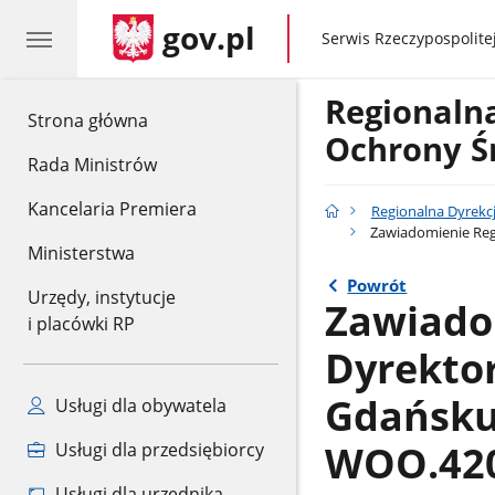
gov.pl
gov.pl
Serwis Rzeczypospolitej
Regionaln
gov.pl
Strona główna
Ochrony Ś
Rada Ministrów
Kancelaria Premiera
Regionalna Dyrekc
Zawiadomienie Reg
Ministerstwa
Powrót
Urzędy, instytucje
Zawiado
i placówki RP
Dyrekto
Gdańsku
Usługi dla obywatela
WOO.420.
Usługi dla przedsiębiorcy
Usługi dla urzędnika