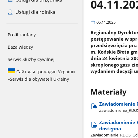
04.11.20
Usługi dla rolnika
05.11.2025
Regionalny Dyrekto
Profil zaufany
postępowanie w spr
przedsięwzięcia pn.
Baza wiedzy
m. Końskie Błota gm.
dnia 24 kwietnia 20
Serwis Służby Cywilnej
skroplonego gazu zie
wydaniem decyzji u
Сайт для громадян України
–
Serwis dla obywateli Ukrainy
Materiały
Zawiadomienie 
Zawiadomienie​_RDOS​
Zawiadomienie R
dostępna
Zawiadomienie​_RDOS​_Gd​_