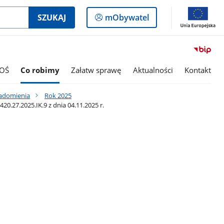
Logowanie
SZUKAJ
mObywatel
do
panelu
OŚ
Co robimy
Załatw sprawę
Aktualności
Kontakt
iadomienia
Rok 2025
27.2025.IK.9 z dnia 04.11.2025 r.