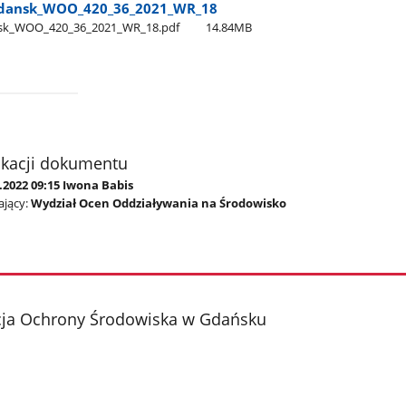
dansk​_WOO​_420​_36​_2021​_WR​_18
k​_WOO​_420​_36​_2021​_WR​_18.pdf
14.84MB
ikacji dokumentu
.2022 09:15 Iwona Babis
jący:
Wydział Ocen Oddziaływania na Środowisko
cja Ochrony Środowiska w Gdańsku