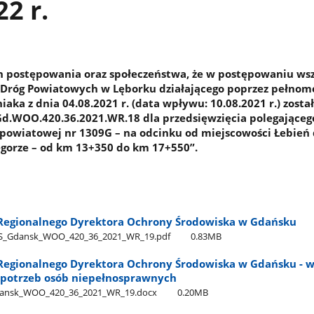
22 r.
n postępowania oraz społeczeństwa, że w postępowaniu ws
 Dróg Powiatowych w Lęborku działającego poprzez pełnom
aka z dnia 04.08.2021 r. (data wpływu: 10.08.2021 r.) zost
d.WOO.420.36.2021.WR.18 dla przedsięwzięcia polegająceg
powiatowej nr 1309G – na odcinku od miejscowości Łebień
gorze – od km 13+350 do km 17+550”.
Regionalnego Dyrektora Ochrony Środowiska w Gdańsku
_Gdansk​_WOO​_420​_36​_2021​_WR​_19.pdf
0.83MB
egionalnego Dyrektora Ochrony Środowiska w Gdańsku - w
potrzeb osób niepełnosprawnych
nsk​_WOO​_420​_36​_2021​_WR​_19.docx
0.20MB