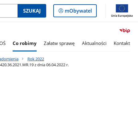
Logowanie
SZUKAJ
mObywatel
do
panelu
OŚ
Co robimy
Załatw sprawę
Aktualności
Kontakt
iadomienia
Rok 2022
.36.2021.WR.19 z dnia 06.04.2022 r.