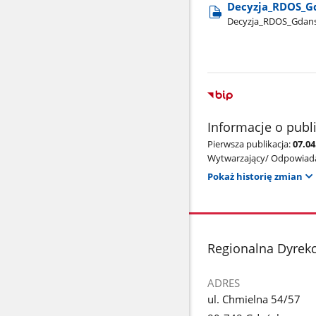
Decyzja​_RDOS​_G
Decyzja​_RDOS​_Gdans
Informacje o publ
Pierwsza publikacja:
07.04
Wytwarzający/ Odpowiada
Pokaż historię zmian
stopka
Regionalna Dyrek
ADRES
ul. Chmielna 54/57