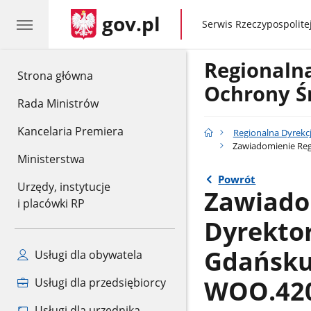
gov.pl
gov.pl
Serwis Rzeczypospolitej
Regionaln
gov.pl
Strona główna
Ochrony Ś
Rada Ministrów
Kancelaria Premiera
Regionalna Dyrekc
Zawiadomienie Reg
Ministerstwa
Powrót
Urzędy, instytucje
Zawiado
i placówki RP
Dyrekto
Gdańsku
Usługi dla obywatela
WOO.420
Usługi dla przedsiębiorcy
Usługi dla urzędnika