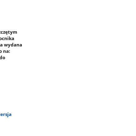
zczętym
ocnika
ała wydana
o na:
 do
ersja