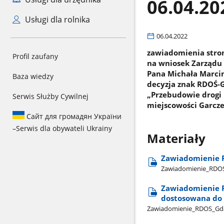
06.04.20
Usługi dla rolnika
06.04.2022
zawiadomienia stro
Profil zaufany
na wniosek Zarządu
Pana Michała Marcini
Baza wiedzy
decyzja znak RDOŚ-G
„Przebudowie drogi 
Serwis Służby Cywilnej
miejscowości Garcze
Сайт для громадян України
–
Serwis dla obywateli Ukrainy
Materiały
Zawiadomienie 
Zawiadomienie​_RDOS​
Zawiadomienie R
dostosowana do 
Zawiadomienie​_RDOS​_Gda