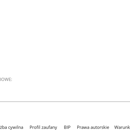
IOWE:
użba cywilna
Profil zaufany
BIP
Prawa autorskie
Warunki