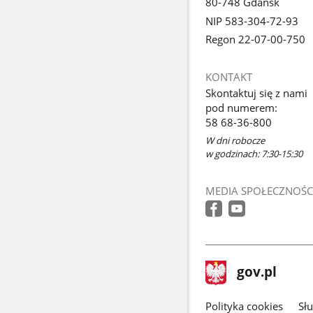
80-748 Gdańsk
NIP 583-304-72-93
Regon 22-07-00-750
KONTAKT
Skontaktuj się z nami
pod numerem:
58 68-36-800
W dni robocze
w godzinach: 7:30-15:30
MEDIA SPOŁECZNOŚC
stopka
Strona
gov.pl
gov.pl
główna
gov.pl
Polityka cookies
Sł