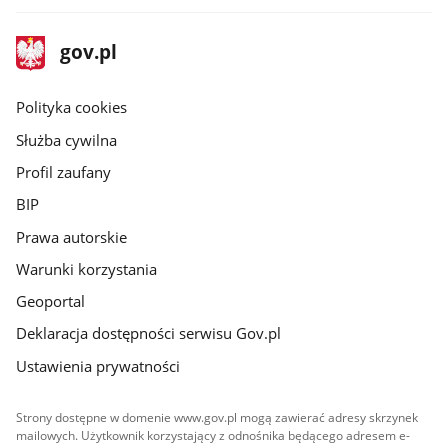
stopka
Strona
gov.pl
gov.pl
główna
gov.pl
Polityka cookies
Służba cywilna
Profil zaufany
BIP
Prawa autorskie
Warunki korzystania
Geoportal
Deklaracja dostępności serwisu Gov.pl
Ustawienia prywatności
Strony dostępne w domenie www.gov.pl mogą zawierać adresy skrzynek
mailowych. Użytkownik korzystający z odnośnika będącego adresem e-