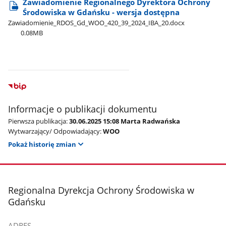
Zawiadomienie Regionalnego Dyrektora Ochrony
Środowiska w Gdańsku - wersja dostępna
Zawiadomienie​_RDOS​_Gd​_WOO​_420​_39​_2024​_IBA​_20.docx
0.08MB
Informacje o publikacji dokumentu
Pierwsza publikacja:
30.06.2025 15:08 Marta Radwańska
Wytwarzający/ Odpowiadający:
WOO
Pokaż historię zmian
stopka
Regionalna Dyrekcja Ochrony Środowiska w
Gdańsku
ADRES