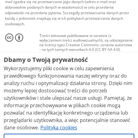
mail zgadza się na przetwarzanie jego danych (adres e-mail oraz
dobrowolnie podanych danych w wiadomości) w celu przesłania
odpowiedzi na przesłane pytania. Szczegóły przetwarzania danych przez
każdą z jednostek znajdują się w ich politykach przetwarzania danych
osobowych.
Treści tekstowe publikowane w serwisie (z
wyłączeniem treści audiowizualnych), są udostępniane
na licencji typu Creative Commons: uznanie autorstwa
- na tych samych warunkach 4.0 (CC BY-SA 4.0).
Materiały audiowizualne, w tym zdjęcia, materiały
Dbamy o Twoją prywatność
audio i wideo, są udostępniane na licencji typu
Creative Commons: uznanie autorstwa użycie
Wykorzystujemy pliki cookie w celu zapewnienia
niekomercyjne - bez utworów zależnych 4.0 (CC BY-
NC-ND 4.0), o ile nie jest to stwierdzone inaczej.
prawidłowego funkcjonowania naszej witryny oraz do
analizy ruchu i optymalizacji działania strony. Dzięki nim
możemy lepiej dostosować treści do potrzeb
użytkowników i stale ulepszać nasze usługi. Pamiętaj, że
informacje przechowywane w plikach cookie mogą
pozwalać na identyfikację konkretnego urządzenia lub
przeglądarki użytkownika, a więc potencjalnie stanowić
dane osobowe.
Polityka cookies