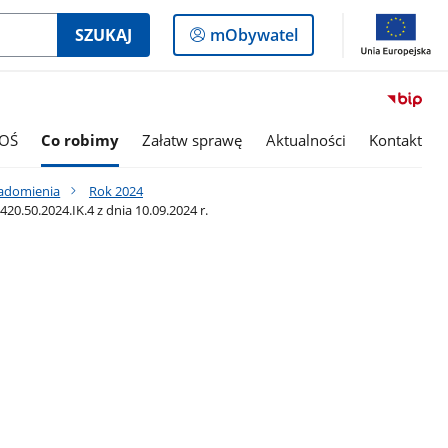
Logowanie
SZUKAJ
mObywatel
do
panelu
OŚ
Co robimy
Załatw sprawę
Aktualności
Kontakt
iadomienia
Rok 2024
50.2024.IK.4 z dnia 10.09.2024 r.