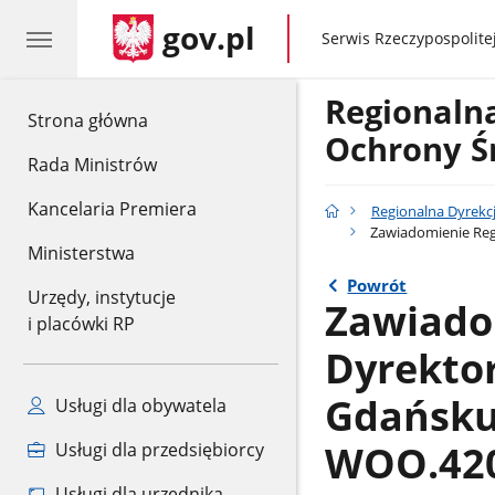
gov.pl
gov.pl
Serwis Rzeczypospolitej
Regionaln
gov.pl
Strona główna
Ochrony Ś
Rada Ministrów
Kancelaria Premiera
Regionalna Dyrekc
Zawiadomienie Reg
Ministerstwa
Powrót
Urzędy, instytucje
Zawiado
i placówki RP
Dyrekto
Gdańsku
Usługi dla obywatela
WOO.420.
Usługi dla przedsiębiorcy
Usługi dla urzędnika