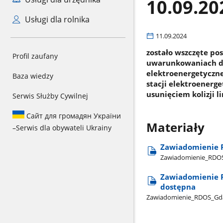
10.09.20
Usługi dla rolnika
11.09.2024
zostało wszczęte po
Profil zaufany
uwarunkowaniach dla
elektroenergetyczne
Baza wiedzy
stacji elektroenerg
usunięciem kolizji li
Serwis Służby Cywilnej
Сайт для громадян України
Materiały
–
Serwis dla obywateli Ukrainy
Zawiadomienie 
Zawiadomienie​_RDOS​
Zawiadomienie R
dostępna
Zawiadomienie​_RDOS​_Gdan