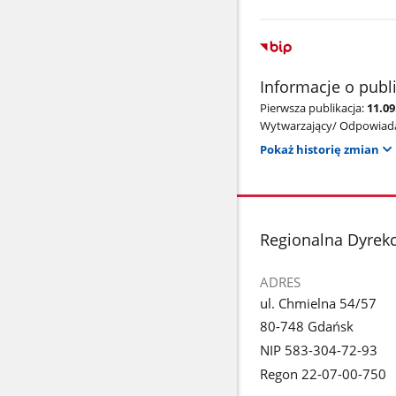
Informacje o publ
Pierwsza publikacja:
11.0
Wytwarzający/ Odpowiada
Pokaż historię zmian
stopka
Regionalna Dyrek
ADRES
ul. Chmielna 54/57
80-748 Gdańsk
NIP 583-304-72-93
Regon 22-07-00-750