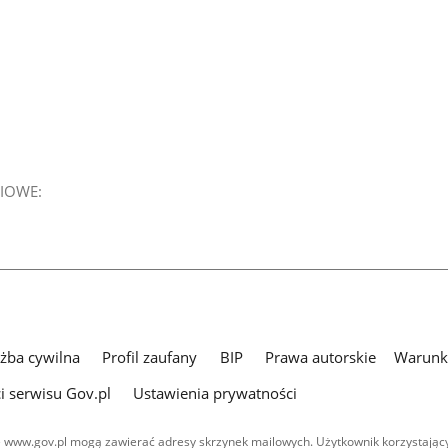
IOWE:
użba cywilna
Profil zaufany
BIP
Prawa autorskie
Warunki
i serwisu Gov.pl
Ustawienia prywatności
 www.gov.pl mogą zawierać adresy skrzynek mailowych. Użytkownik korzystający