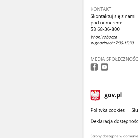
KONTAKT
Skontaktuj się z nami
pod numerem:
58 68-36-800
W dni robocze
w godzinach: 7:30-15:30
MEDIA SPOŁECZNOŚC
stopka
Strona
gov.pl
gov.pl
główna
gov.pl
Polityka cookies
Sł
Deklaracja dostępnośc
Strony dostępne w domenie