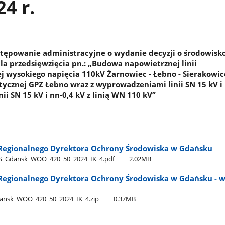
24 r.
stępowanie administracyjne o wydanie decyzji o środowis
 przedsięwzięcia pn.: „Budowa napowietrznej linii
j wysokiego napięcia 110kV Żarnowiec - Łebno - Sierakowic
etycznej GPZ Łebno wraz z wyprowadzeniami linii SN 15 kV i
nii SN 15 kV i nn-0,4 kV z linią WN 110 kV”
Regionalnego Dyrektora Ochrony Środowiska w Gdańsku
_Gdansk​_WOO​_420​_50​_2024​_IK​_4.pdf
2.02MB
egionalnego Dyrektora Ochrony Środowiska w Gdańsku - w
sk​_WOO​_420​_50​_2024​_IK​_4.zip
0.37MB