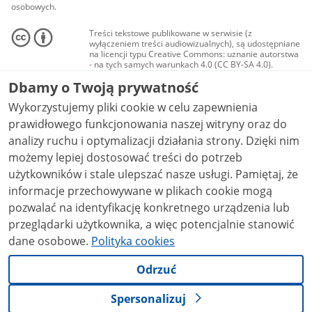
osobowych.
Treści tekstowe publikowane w serwisie (z
wyłączeniem treści audiowizualnych), są udostępniane
na licencji typu Creative Commons: uznanie autorstwa
- na tych samych warunkach 4.0 (CC BY-SA 4.0).
Materiały audiowizualne, w tym zdjęcia, materiały
Dbamy o Twoją prywatność
audio i wideo, są udostępniane na licencji typu
Creative Commons: uznanie autorstwa użycie
Wykorzystujemy pliki cookie w celu zapewnienia
niekomercyjne - bez utworów zależnych 4.0 (CC BY-
NC-ND 4.0), o ile nie jest to stwierdzone inaczej.
prawidłowego funkcjonowania naszej witryny oraz do
analizy ruchu i optymalizacji działania strony. Dzięki nim
możemy lepiej dostosować treści do potrzeb
użytkowników i stale ulepszać nasze usługi. Pamiętaj, że
informacje przechowywane w plikach cookie mogą
pozwalać na identyfikację konkretnego urządzenia lub
przeglądarki użytkownika, a więc potencjalnie stanowić
dane osobowe.
Polityka cookies
Odrzuć
Spersonalizuj