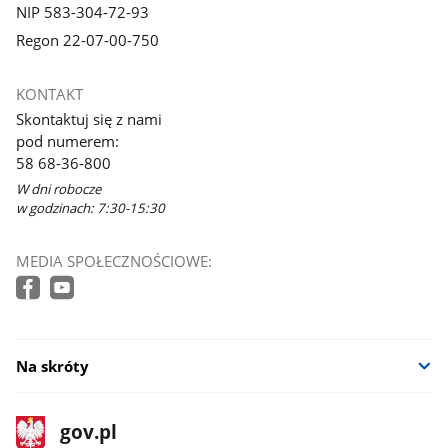
NIP 583-304-72-93
Regon 22-07-00-750
KONTAKT
Skontaktuj się z nami
pod numerem:
58 68-36-800
W dni robocze
w godzinach: 7:30-15:30
MEDIA SPOŁECZNOŚCIOWE:
Na skróty
stopka
Strona
gov.pl
gov.pl