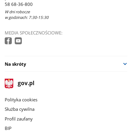
58 68-36-800
W dni robocze
w godzinach: 7:30-15:30
MEDIA SPOŁECZNOŚCIOWE:
Na skróty
stopka
Strona
gov.pl
gov.pl
główna
gov.pl
Polityka cookies
Służba cywilna
Profil zaufany
BIP