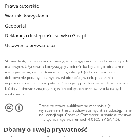
Prawa autorskie
Warunki korzystania
Geoportal
Deklaracja dostępności serwisu Gov.pl
Ustawienia prywatności
Strony dostępne w domenie www.gov.pl mogą zawierać adresy skrzynek
mailowych. Użytkownik korzystający z odnośnika będącego adresem e-
mail zgadza się na przetwarzanie jego danych (adres e-mail oraz
dobrowolnie podanych danych w wiadomości) w celu przesłania
odpowiedzi na przesłane pytania. Szczegóły przetwarzania danych przez
każdą z jednostek znajdują się w ich politykach przetwarzania danych
osobowych.
Treści tekstowe publikowane w serwisie (z
wyłączeniem treści audiowizualnych), są udostępniane
na licencji typu Creative Commons: uznanie autorstwa
- na tych samych warunkach 4.0 (CC BY-SA 4.0).
Materiały audiowizualne, w tym zdjęcia, materiały
Dbamy o Twoją prywatność
audio i wideo, są udostępniane na licencji typu
Creative Commons: uznanie autorstwa użycie