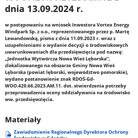
dnia 13.09.2024 r.
w postępowaniu na wniosek Inwestora Vortex Energy
Windpark Sp. z o.o., reprezentowanego przez p. Martę
Lewandowską, pismo z dnia 11.09.2023 r. wraz z
uzupełnieniami o wydanie decyzji o środowiskowych
uwarunkowaniach dla przedsięwzięcia pod nazwą:
„Jednostka Wytwórcza Nowa Wieś Lęborska”,
zlokalizowanego na obszarze Gminy Nowa Wieś
Lęborska (powiat lęborski, województwo pomorskie),
wydano postanowienie znak RDOŚ-Gd-
WOO.420.66.2023.AM.11. dot. stwierdzenia potrzeby
przeprowadzenia oceny oddziaływania na środowisko
ww. przedsięwzięcia.
Materiały
Zawiadomienie Regionalnego Dyrektora Ochrony
Środowiska w Gdańsku