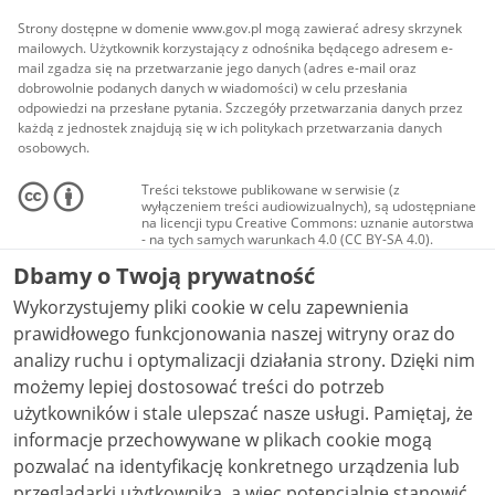
Strony dostępne w domenie www.gov.pl mogą zawierać adresy skrzynek
mailowych. Użytkownik korzystający z odnośnika będącego adresem e-
mail zgadza się na przetwarzanie jego danych (adres e-mail oraz
dobrowolnie podanych danych w wiadomości) w celu przesłania
odpowiedzi na przesłane pytania. Szczegóły przetwarzania danych przez
każdą z jednostek znajdują się w ich politykach przetwarzania danych
osobowych.
Treści tekstowe publikowane w serwisie (z
wyłączeniem treści audiowizualnych), są udostępniane
na licencji typu Creative Commons: uznanie autorstwa
- na tych samych warunkach 4.0 (CC BY-SA 4.0).
Materiały audiowizualne, w tym zdjęcia, materiały
Dbamy o Twoją prywatność
audio i wideo, są udostępniane na licencji typu
Creative Commons: uznanie autorstwa użycie
Wykorzystujemy pliki cookie w celu zapewnienia
niekomercyjne - bez utworów zależnych 4.0 (CC BY-
NC-ND 4.0), o ile nie jest to stwierdzone inaczej.
prawidłowego funkcjonowania naszej witryny oraz do
analizy ruchu i optymalizacji działania strony. Dzięki nim
możemy lepiej dostosować treści do potrzeb
użytkowników i stale ulepszać nasze usługi. Pamiętaj, że
informacje przechowywane w plikach cookie mogą
pozwalać na identyfikację konkretnego urządzenia lub
przeglądarki użytkownika, a więc potencjalnie stanowić