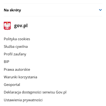
Na skróty
stopka
Strona
gov.pl
gov.pl
główna
gov.pl
Polityka cookies
Służba cywilna
Profil zaufany
BIP
Prawa autorskie
Warunki korzystania
Geoportal
Deklaracja dostępności serwisu Gov.pl
Ustawienia prywatności