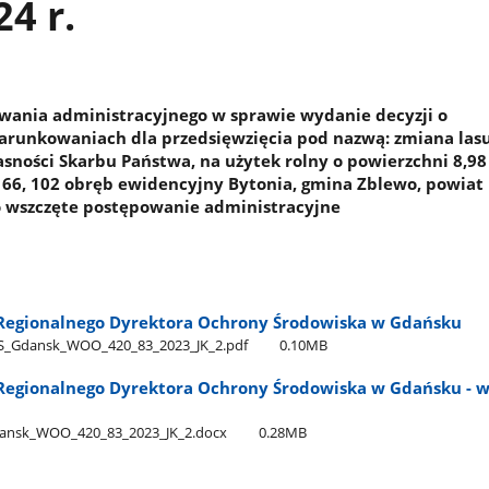
24 r.
wania administracyjnego w sprawie wydanie decyzji o
runkowaniach dla przedsięwzięcia pod nazwą: zmiana lasu
sności Skarbu Państwa, na użytek rolny o powierzchni 8,98
5, 66, 102 obręb ewidencyjny Bytonia, gmina Zblewo, powiat
ło wszczęte postępowanie administracyjne
Regionalnego Dyrektora Ochrony Środowiska w Gdańsku
_Gdansk​_WOO​_420​_83​_2023​_JK​_2.pdf
0.10MB
egionalnego Dyrektora Ochrony Środowiska w Gdańsku - w
sk​_WOO​_420​_83​_2023​_JK​_2.docx
0.28MB