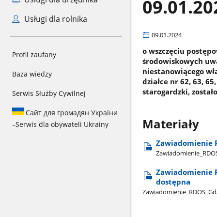
09.01.20
Usługi dla rolnika
09.01.2024
o wszczęciu postępo
Profil zaufany
środowiskowych uwa
niestanowiącego wła
Baza wiedzy
działce nr 62, 63, 6
starogardzki, zosta
Serwis Służby Cywilnej
Сайт для громадян України
Materiały
–
Serwis dla obywateli Ukrainy
Zawiadomienie 
Zawiadomienie​_RDOS​
Zawiadomienie R
dostępna
Zawiadomienie​_RDOS​_Gdan