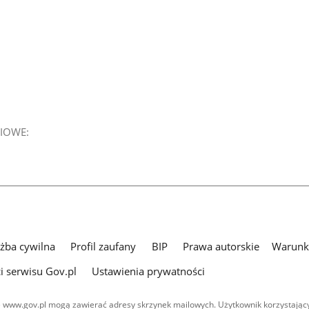
IOWE:
użba cywilna
Profil zaufany
BIP
Prawa autorskie
Warunki
i serwisu Gov.pl
Ustawienia prywatności
 www.gov.pl mogą zawierać adresy skrzynek mailowych. Użytkownik korzystający