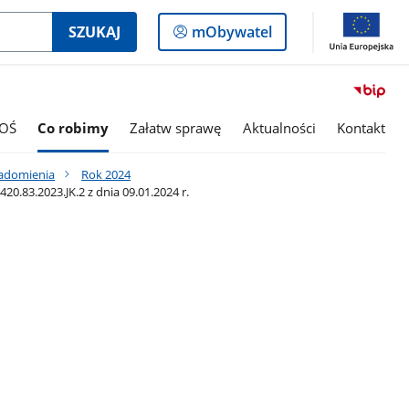
Logowanie
SZUKAJ
mObywatel
do
panelu
OŚ
Co robimy
Załatw sprawę
Aktualności
Kontakt
iadomienia
Rok 2024
83.2023.JK.2 z dnia 09.01.2024 r.