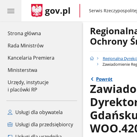
gov.pl
gov.pl
Serwis Rzeczypospolitej
Regionaln
gov.pl
Strona główna
Ochrony Ś
Rada Ministrów
Kancelaria Premiera
Regionalna Dyrekc
Zawiadomienie Reg
Ministerstwa
Powrót
Urzędy, instytucje
Zawiado
i placówki RP
Dyrekto
Gdańsku
Usługi dla obywatela
WOO.420.
Usługi dla przedsiębiorcy
Usługi dla urzędnika