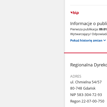
Informacje o publ
Pierwsza publikacja:
09.0
Wytwarzający/ Odpowiada
Pokaż historię zmian
stopka
Regionalna Dyrek
ADRES
ul. Chmielna 54/57
80-748 Gdańsk
NIP 583-304-72-93
Regon 22-07-00-750