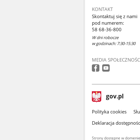
KONTAKT
Skontaktuj się z nami
pod numerem:
58 68-36-800
W dni robocze
w godzinach: 7:30-15:30
MEDIA SPOŁECZNOŚC
stopka
Strona
gov.pl
gov.pl
główna
gov.pl
Polityka cookies
Sł
Deklaracja dostępnośc
Strony dostępne w domenie