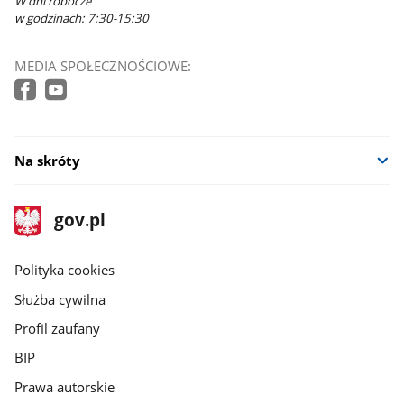
W dni robocze
w godzinach: 7:30-15:30
MEDIA SPOŁECZNOŚCIOWE:
Na skróty
stopka
Strona
gov.pl
gov.pl
główna
gov.pl
Polityka cookies
Służba cywilna
Profil zaufany
BIP
Prawa autorskie