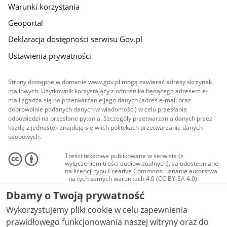
Warunki korzystania
Geoportal
Deklaracja dostępności serwisu Gov.pl
Ustawienia prywatności
Strony dostępne w domenie www.gov.pl mogą zawierać adresy skrzynek
mailowych. Użytkownik korzystający z odnośnika będącego adresem e-
mail zgadza się na przetwarzanie jego danych (adres e-mail oraz
dobrowolnie podanych danych w wiadomości) w celu przesłania
odpowiedzi na przesłane pytania. Szczegóły przetwarzania danych przez
każdą z jednostek znajdują się w ich politykach przetwarzania danych
osobowych.
Treści tekstowe publikowane w serwisie (z
wyłączeniem treści audiowizualnych), są udostępniane
na licencji typu Creative Commons: uznanie autorstwa
- na tych samych warunkach 4.0 (CC BY-SA 4.0).
Materiały audiowizualne, w tym zdjęcia, materiały
Dbamy o Twoją prywatność
audio i wideo, są udostępniane na licencji typu
Creative Commons: uznanie autorstwa użycie
Wykorzystujemy pliki cookie w celu zapewnienia
niekomercyjne - bez utworów zależnych 4.0 (CC BY-
NC-ND 4.0), o ile nie jest to stwierdzone inaczej.
prawidłowego funkcjonowania naszej witryny oraz do