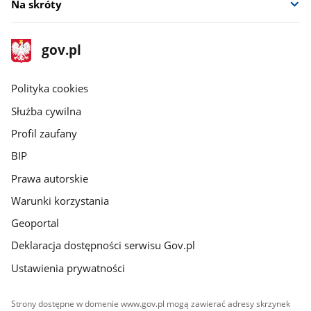
Na skróty
stopka
Strona
gov.pl
gov.pl
główna
gov.pl
Polityka cookies
Służba cywilna
Profil zaufany
BIP
Prawa autorskie
Warunki korzystania
Geoportal
Deklaracja dostępności serwisu Gov.pl
Ustawienia prywatności
Strony dostępne w domenie www.gov.pl mogą zawierać adresy skrzynek