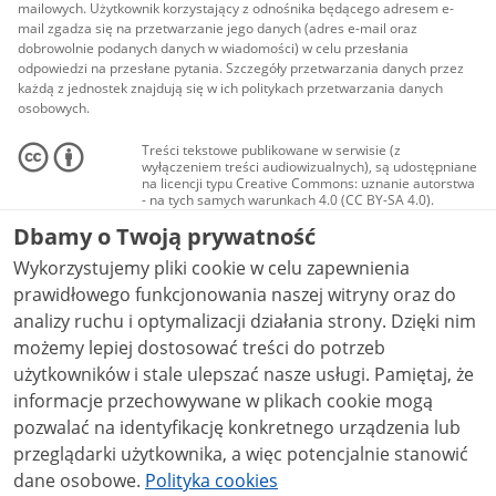
mailowych. Użytkownik korzystający z odnośnika będącego adresem e-
mail zgadza się na przetwarzanie jego danych (adres e-mail oraz
dobrowolnie podanych danych w wiadomości) w celu przesłania
odpowiedzi na przesłane pytania. Szczegóły przetwarzania danych przez
każdą z jednostek znajdują się w ich politykach przetwarzania danych
osobowych.
Treści tekstowe publikowane w serwisie (z
wyłączeniem treści audiowizualnych), są udostępniane
na licencji typu Creative Commons: uznanie autorstwa
- na tych samych warunkach 4.0 (CC BY-SA 4.0).
Materiały audiowizualne, w tym zdjęcia, materiały
Dbamy o Twoją prywatność
audio i wideo, są udostępniane na licencji typu
Creative Commons: uznanie autorstwa użycie
Wykorzystujemy pliki cookie w celu zapewnienia
niekomercyjne - bez utworów zależnych 4.0 (CC BY-
NC-ND 4.0), o ile nie jest to stwierdzone inaczej.
prawidłowego funkcjonowania naszej witryny oraz do
analizy ruchu i optymalizacji działania strony. Dzięki nim
możemy lepiej dostosować treści do potrzeb
użytkowników i stale ulepszać nasze usługi. Pamiętaj, że
informacje przechowywane w plikach cookie mogą
pozwalać na identyfikację konkretnego urządzenia lub
przeglądarki użytkownika, a więc potencjalnie stanowić
dane osobowe.
Polityka cookies