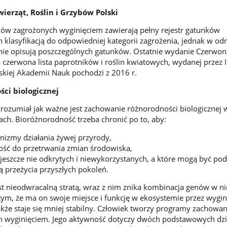
ierząt, Roślin i Grzybów Polski
ków zagrożonych wyginięciem zawierają pełny rejestr gatunków
h klasyfikacją do odpowiedniej kategorii zagrożenia, jednak w od
ie opisują poszczególnych gatunków. Ostatnie wydanie Czerwonej
ka czerwona lista paprotników i roślin kwiatowych, wydanej przez I
kiej Akademii Nauk pochodzi z 2016 r.
ci biologicznej
rozumiał jak ważne jest zachowanie różnorodności biologicznej 
ch. Bioróżnorodność trzeba chronić po to, aby:
izmy działania żywej przyrody,
ość do przetrwania zmian środowiska,
i, jeszcze nie odkrytych i niewykorzystanych, a które mogą być po
ą przeżycia przyszłych pokoleń.
st nieodwracalną stratą, wraz z nim znika kombinacja genów w n
tym, że ma on swoje miejsce i funkcję w ekosystemie przez wygin
kże staje się mniej stabilny. Człowiek tworzy programy zachowan
 wyginięciem. Jego aktywność dotyczy dwóch podstawowych dzi