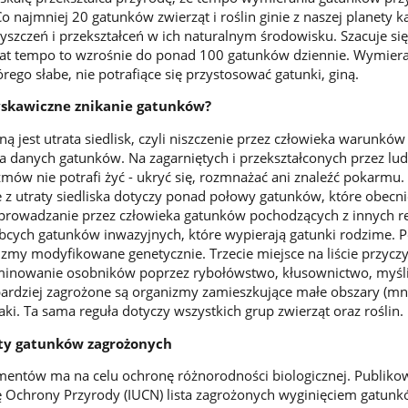
o najmniej 20 gatunków zwierząt i roślin ginie z naszej planety 
yszczeń i przekształceń w ich naturalnym środowisku. Szacuje się
 lat tempo to wzrośnie do ponad 100 gatunków dziennie. Wymiera
ego słabe, nie potrafiące się przystosować gatunki, giną.
yskawiczne znikanie gatunków?
ą jest utrata siedlisk, czyli niszczenie przez człowieka warunków
a danych gatunków. Na zagarniętych i przekształconych przez lud
zmów nie potrafi żyć - ukryć się, rozmnażać ani znaleźć pokarmu.
 z utraty siedliska dotyczy ponad połowy gatunków, które obecni
wprowadzanie przez człowieka gatunków pochodzących z innych 
 obcych gatunków inwazyjnych, które wypierają gatunki rodzime.
zmy modyfikowane genetycznie. Trzecie miejsce na liście przycz
minowanie osobników poprzez rybołówstwo, kłusownictwo, myśl
ardziej zagrożone są organizmy zamieszkujące małe obszary (mni
aki. Ta sama reguła dotyczy wszystkich grup zwierząt oraz roślin.
isty gatunków zagrożonych
mentów ma na celu ochronę różnorodności biologicznej. Publiko
Ochrony Przyrody (IUCN) lista zagrożonych wyginięciem gatunk