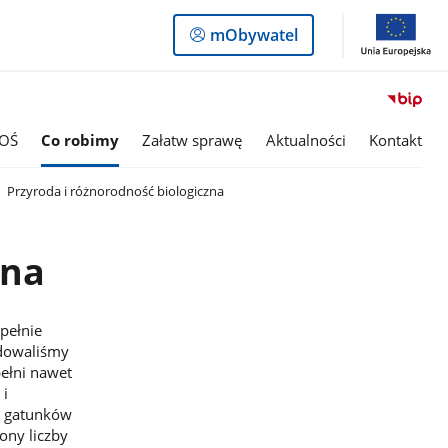
Logowanie
mObywatel
do
panelu
OŚ
Co robimy
Załatw sprawę
Aktualności
Kontakt
Przyroda i różnorodność biologiczna
zna
upełnie
Budowaliśmy
pełni nawet
 i
w gatunków
ony liczby