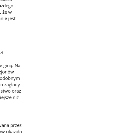
każdego
, że w
nie jest
zi
e giną. Na
rejonów
 Podobnym
yn zagłady
istwo oraz
ejsze niż
wana przez
ów ukazała