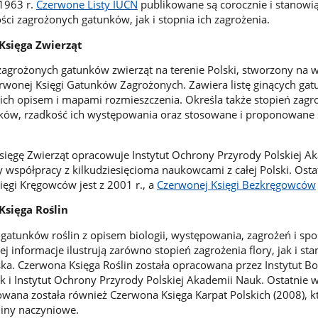
 1963 r.
Czerwone Listy IUCN
publikowane są corocznie i stanowią
ości zagrożonych gatunków, jak i stopnia ich zagrożenia.
Księga Zwierząt
zagrożonych gatunków zwierząt na terenie Polski, stworzony na 
wonej Księgi Gatunków Zagrożonych. Zawiera listę ginących ga
ich opisem i mapami rozmieszczenia. Określa także stopień zagr
ków, rzadkość ich występowania oraz stosowane i proponowane
sięgę Zwierząt opracowuje Instytut Ochrony Przyrody Polskiej A
 współpracy z kilkudziesięcioma naukowcami z całej Polski. Osta
ęgi Kręgowców jest z 2001 r., a
Czerwonej Księgi Bezkręgowców
Księga Roślin
h gatunków roślin z opisem biologii, występowania, zagrożeń i s
j informacje ilustrują zarówno stopień zagrożenia flory, jak i sta
ska. Czerwona Księga Roślin została opracowana przez Instytut Bo
k i Instytut Ochrony Przyrody Polskiej Akademii Nauk. Ostatnie 
kowana została również Czerwona Księga Karpat Polskich (2008), k
liny naczyniowe.