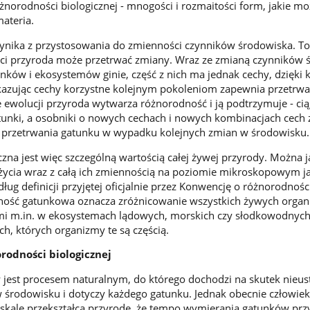
żnorodności biologicznej - mnogości i rozmaitości form, jakie mo
ateria.
nika z przystosowania do zmienności czynników środowiska. To
ości przyroda może przetrwać zmiany. Wraz ze zmianą czynników 
nków i ekosystemów ginie, część z nich ma jednak cechy, dzięki 
kazując cechy korzystne kolejnym pokoleniom zapewnia przetrwa
 ewolucji przyroda wytwarza różnorodność i ją podtrzymuje - cią
atunki, a osobniki o nowych cechach i nowych kombinacjach cech 
przetrwania gatunku w wypadku kolejnych zmian w środowisku
na jest więc szczególną wartością całej żywej przyrody. Można ją
życia wraz z całą ich zmiennością na poziomie mikroskopowym ja
 definicji przyjętej oficjalnie przez Konwencję o różnorodnośc
dność gatunkowa oznacza zróżnicowanie wszystkich żywych orga
mi m.in. w ekosystemach lądowych, morskich czy słodkowodnych,
h, których organizmy te są częścią.
rodności biologicznej
jest procesem naturalnym, do którego dochodzi na skutek nieu
środowisku i dotyczy każdego gatunku. Jednak obecnie człowiek
ą skalę przekształca przyrodę, że tempo wymierania gatunków prz