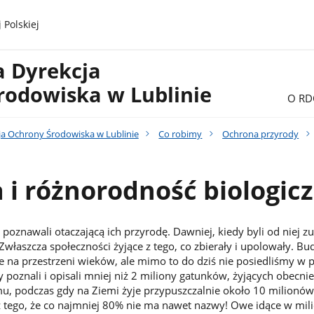
 Polskiej
a Dyrekcja
rodowiska w Lublinie
O RD
ja Ochrony Środowiska w Lublinie
Co robimy
Ochrona przyrody
 i różnorodność biologic
ie poznawali otaczającą ich przyrodę. Dawniej, kiedy byli od niej z
ej. Zwłaszcza społeczności żyjące z tego, co zbierały i upolowały. 
e na przestrzeni wieków, ale mimo to do dziś nie posiedliśmy w 
poznali i opisali mniej niż 2 miliony gatunków, żyjących obecnie
, podczas gdy na Ziemi żyje przypuszczalnie około 10 milionó
z tego, że co najmniej 80% nie ma nawet nazwy! Owe idące w mili