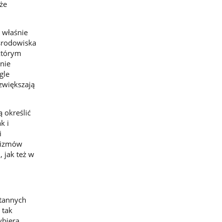
że
 właśnie
środowiska
którym
nie
gle
zwiększają
.
 określić
k i
i
nizmów
 jak też w
stannych
 tak
ybiera