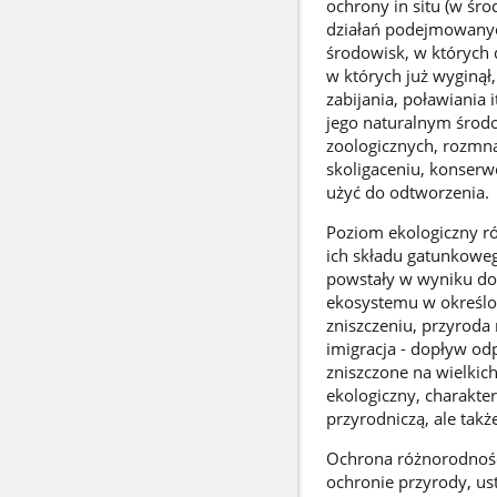
ochrony in situ (w śro
działań podejmowanych
środowisk, w których 
w których już wyginął
zabijania, poławiania
jego naturalnym środo
zoologicznych, rozmn
skoligaceniu, konserw
użyć do odtworzenia.
Poziom ekologiczny ró
ich składu gatunkoweg
powstały w wyniku dop
ekosystemu w określo
zniszczeniu, przyroda
imigracja - dopływ o
zniszczone na wielkic
ekologiczny, charakte
przyrodniczą, ale takż
Ochrona różnorodnośc
ochronie przyrody, u