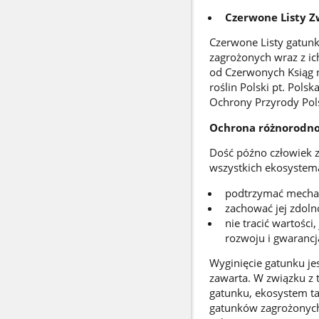
Czerwone Listy Zw
Czerwone Listy gatun
zagrożonych wraz z ic
od Czerwonych Ksiąg n
roślin Polski pt. Pols
Ochrony Przyrody Pols
Ochrona różnorodnoś
Dość późno człowiek z
wszystkich ekosystema
podtrzymać mechan
zachować jej zdoln
nie tracić wartośc
rozwoju i gwarancj
Wyginięcie gatunku je
zawarta. W związku z 
gatunku, ekosystem ta
gatunków zagrożonych