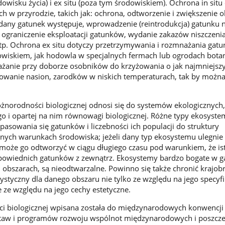
dowisku życia) i ex situ (poza tym środowiskiem). Ochrona in situ
 w przyrodzie, takich jak: ochrona, odtworzenie i zwiększenie 
dany gatunek występuje, wprowadzenie (reintrodukcja) gatunku n
, ograniczenie eksploatacji gatunków, wydanie zakazów niszczenia
 itp. Ochrona ex situ dotyczy przetrzymywania i rozmnażania gat
wiskiem, jak hodowla w specjalnych fermach lub ogrodach botan
ażanie przy doborze osobników do krzyżowania o jak najmniejs
owanie nasion, zarodków w niskich temperaturach, tak by można
żnorodności biologicznej odnosi się do systemów ekologicznych, 
o i opartej na nim równowagi biologicznej. Różne typy ekosyst
asowania się gatunków i liczebności ich populacji do struktury
nych warunkach środowiska; jeżeli dany typ ekosystemu ulegnie
 może go odtworzyć w ciągu długiego czasu pod warunkiem, że ist
dpowiednich gatunków z zewnątrz. Ekosystemy bardzo bogate w ga
h obszarach, są nieodtwarzalne. Powinno się także chronić krajob
rystyczny dla danego obszaru nie tylko ze względu na jego specyf
e ze względu na jego cechy estetyczne.
i biologicznej wpisana została do międzynarodowych konwencji
staw i programów rozwoju wspólnot międzynarodowych i poszcz