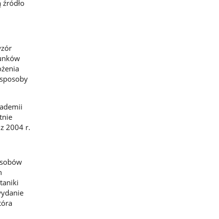
 źródło
wzór
tunków
ożenia
 sposoby
kademii
tnie
z 2004 r.
posobów
n
taniki
wydanie
tóra