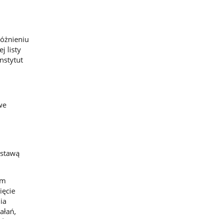
różnieniu
 listy
nstytut
we
dstawą
im
ięcie
ia
ałań,