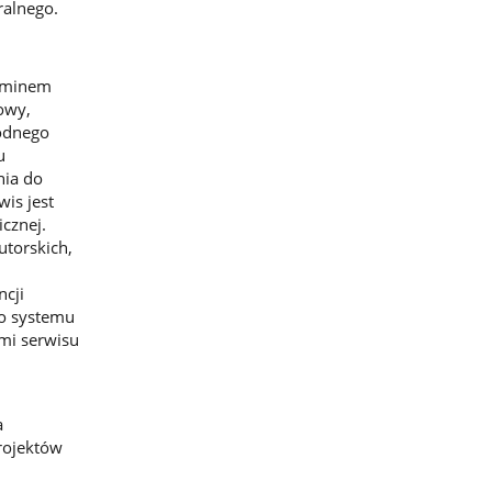
ralnego.
erminem
owy,
odnego
u
nia do
is jest
cznej.
utorskich,
ncji
go systemu
mi serwisu
a
rojektów