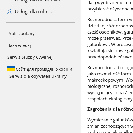
dają wyobrażenie o ró
przybierać ożywiona m
Usługi dla rolnika
Różnorodność form wy
dzięki tej różnorodn
część osobników, gatu
Profil zaufany
może przetrwać. Prze
gatunkowi. W procesie
Baza wiedzy
kształtują się nowe g
prawdopodobieństwo 
Serwis Służby Cywilnej
Różnorodność biologicz
Сайт для громадян України
jako rozmaitość form 
–
Serwis dla obywateli Ukrainy
makroskopowym. Według
biologicznej różnoro
występujących na Zie
zespołach ekologicznyc
Zagrożenia dla różno
Wymieranie gatunków 
zmian zachodzących w 
szybko i na tak wielk