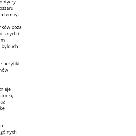
 dotyczy
obszaru
a tereny,
,
unków poza
icznych i
zym
 było ich
specyfiki
emów
nieje
tunki,
raz
ikę
 o
ególnych