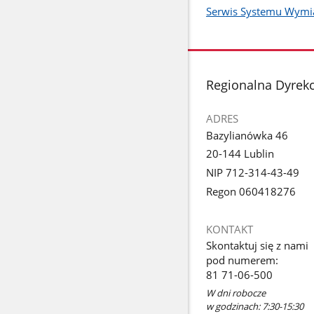
Serwis Systemu Wymia
stopka
Regionalna Dyrekc
ADRES
Bazylianówka 46
20-144 Lublin
NIP 712-314-43-49
Regon 060418276
KONTAKT
Skontaktuj się z nami
pod numerem:
81 71-06-500
W dni robocze
w godzinach: 7:30-15:30