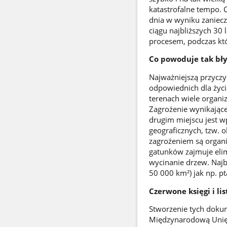
katastrofalne tempo. C
dnia w wyniku zaniecz
ciągu najbliższych 30
procesem, podczas któr
Co powoduje tak bł
Najważniejszą przyczyn
odpowiednich dla życi
terenach wiele organi
Zagrożenie wynikające
drugim miejscu jest 
geograficznych, tzw.
zagrożeniem są organi
gatunków zajmuje eli
wycinanie drzew. Najb
50 000 km²) jak np. pt
Czerwone księgi i l
Stworzenie tych doku
Międzynarodową Unię 