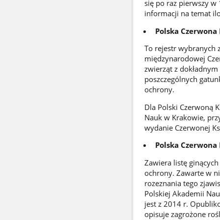
się po raz pierwszy w
informacji na temat il
Polska Czerwona 
To rejestr wybranych 
międzynarodowej Czer
zwierząt z dokładnym 
poszczególnych gatun
ochrony.
Dla Polski Czerwoną K
Nauk w Krakowie, przy
wydanie Czerwonej Ksi
Polska Czerwona 
Zawiera listę ginącyc
ochrony. Zawarte w nie
rozeznania tego zjawi
Polskiej Akademii Nau
jest z 2014 r. Opubli
opisuje zagrożone roś