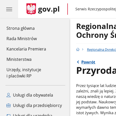
gov.pl
gov.pl
Serwis Rzeczypospolitej
Regionaln
gov.pl
Strona główna
Ochrony Ś
Rada Ministrów
Kancelaria Premiera
Regionalna Dyrekc
Ministerstwa
Powrót
Przyroda
Urzędy, instytucje
i placówki RP
Przez tysiące lat ludz
zależni, znali ją lepi
Usługi dla obywatela
naszą wiedzę o naturz
jej podstaw. Naukowcy 
Usługi dla przedsiębiorcy
wymarłych dawno temu
istot żywych. Wynika 
Usługi dla urzędnika