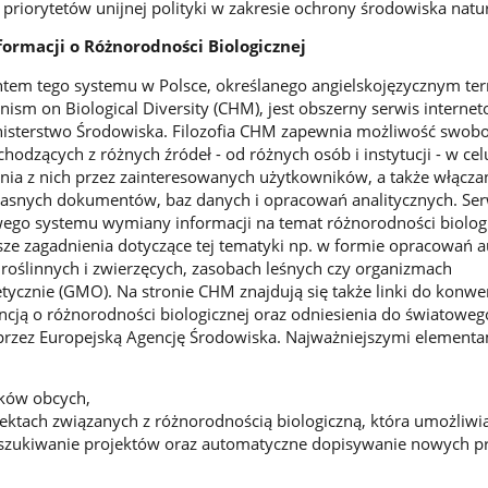
 priorytetów unijnej polityki w zakresie ochrony środowiska natu
rmacji o Różnorodności Biologicznej
em tego systemu w Polsce, określanego angielskojęzycznym t
ism on Biological Diversity (CHM), jest obszerny serwis internet
isterstwo Środowiska. Filozofia CHM zapewnia możliwość swob
chodzących z różnych źródeł - od różnych osób i instytucji - w cel
nia z nich przez zainteresowanych użytkowników, a także włącza
asnych dokumentów, baz danych i opracowań analitycznych. Serw
ego systemu wymiany informacji na temat różnorodności biologi
sze zagadnienia dotyczące tej tematyki np. w formie opracowań a
oślinnych i zwierzęcych, zasobach leśnych czy organizmach
cznie (GMO). Na stronie CHM znajdują się także linki do konwe
cją o różnorodności biologicznej oraz odniesienia do światowe
zez Europejską Agencję Środowiska. Najważniejszymi elementa
ków obcych,
ektach związanych z różnorodnością biologiczną, która umożliwi
ukiwanie projektów oraz automatyczne dopisywanie nowych p