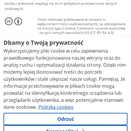
każdą z jednostek znajdują się w ich politykach przetwarzania danych
osobowych.
Treści tekstowe publikowane w serwisie (z
wyłączeniem treści audiowizualnych), są udostępniane
na licencji typu Creative Commons: uznanie autorstwa
- na tych samych warunkach 4.0 (CC BY-SA 4.0).
Materiały audiowizualne, w tym zdjęcia, materiały
Dbamy o Twoją prywatność
audio i wideo, są udostępniane na licencji typu
Creative Commons: uznanie autorstwa użycie
Wykorzystujemy pliki cookie w celu zapewnienia
niekomercyjne - bez utworów zależnych 4.0 (CC BY-
NC-ND 4.0), o ile nie jest to stwierdzone inaczej.
prawidłowego funkcjonowania naszej witryny oraz do
analizy ruchu i optymalizacji działania strony. Dzięki nim
możemy lepiej dostosować treści do potrzeb
użytkowników i stale ulepszać nasze usługi. Pamiętaj, że
informacje przechowywane w plikach cookie mogą
pozwalać na identyfikację konkretnego urządzenia lub
przeglądarki użytkownika, a więc potencjalnie stanowić
dane osobowe.
Polityka cookies
Odrzuć