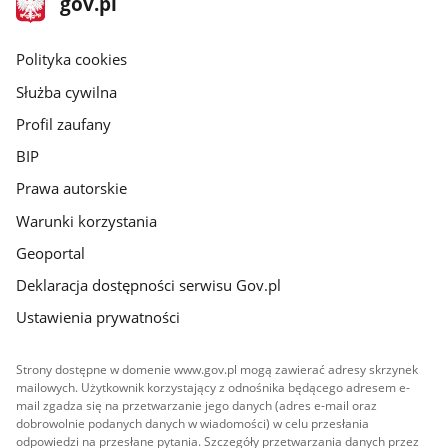
Strona
gov.pl
gov.pl
główna
gov.pl
Polityka cookies
Służba cywilna
Profil zaufany
BIP
Prawa autorskie
Warunki korzystania
Geoportal
Deklaracja dostępności serwisu Gov.pl
Ustawienia prywatności
Strony dostępne w domenie www.gov.pl mogą zawierać adresy skrzynek
mailowych. Użytkownik korzystający z odnośnika będącego adresem e-
mail zgadza się na przetwarzanie jego danych (adres e-mail oraz
dobrowolnie podanych danych w wiadomości) w celu przesłania
odpowiedzi na przesłane pytania. Szczegóły przetwarzania danych przez