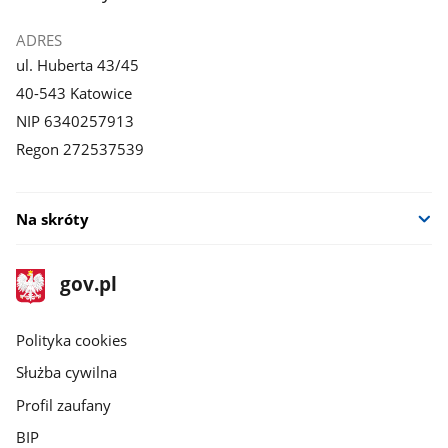
ADRES
ul. Huberta 43/45
40-543 Katowice
NIP 6340257913
Regon 272537539
Na skróty
stopka
Strona
gov.pl
gov.pl
główna
gov.pl
Polityka cookies
Służba cywilna
Profil zaufany
BIP