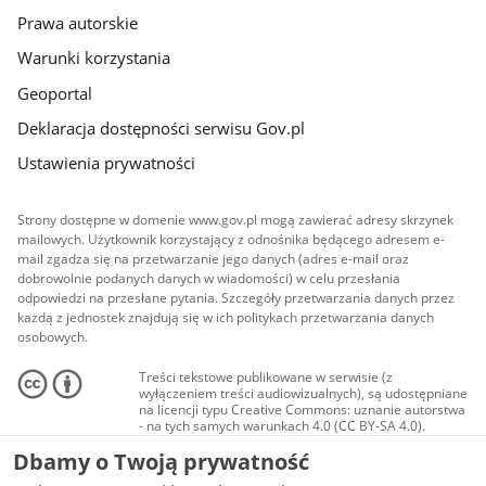
Prawa autorskie
Warunki korzystania
Geoportal
Deklaracja dostępności serwisu Gov.pl
Ustawienia prywatności
Strony dostępne w domenie www.gov.pl mogą zawierać adresy skrzynek
mailowych. Użytkownik korzystający z odnośnika będącego adresem e-
mail zgadza się na przetwarzanie jego danych (adres e-mail oraz
dobrowolnie podanych danych w wiadomości) w celu przesłania
odpowiedzi na przesłane pytania. Szczegóły przetwarzania danych przez
każdą z jednostek znajdują się w ich politykach przetwarzania danych
osobowych.
Treści tekstowe publikowane w serwisie (z
wyłączeniem treści audiowizualnych), są udostępniane
na licencji typu Creative Commons: uznanie autorstwa
- na tych samych warunkach 4.0 (CC BY-SA 4.0).
Materiały audiowizualne, w tym zdjęcia, materiały
Dbamy o Twoją prywatność
audio i wideo, są udostępniane na licencji typu
Creative Commons: uznanie autorstwa użycie