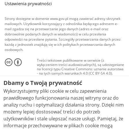
Ustawienia prywatności
Strony dostępne w domenie www.gov.pl mogą zawierać adresy skrzynek
mailowych. Użytkownik korzystający z odnośnika będącego adresem e-
mail zgadza się na przetwarzanie jego danych (adres e-mail oraz
dobrowolnie podanych danych w wiadomości) w celu przesłania
odpowiedzi na przesłane pytania. Szczegóły przetwarzania danych przez
każdą z jednostek znajdują się w ich politykach przetwarzania danych
osobowych.
Treści tekstowe publikowane w serwisie (z
wyłączeniem treści audiowizualnych), są udostępniane
na licencji typu Creative Commons: uznanie autorstwa
- na tych samych warunkach 4.0 (CC BY-SA 4.0).
Materiały audiowizualne, w tym zdjęcia, materiały
Dbamy o Twoją prywatność
audio i wideo, są udostępniane na licencji typu
Creative Commons: uznanie autorstwa użycie
Wykorzystujemy pliki cookie w celu zapewnienia
niekomercyjne - bez utworów zależnych 4.0 (CC BY-
NC-ND 4.0), o ile nie jest to stwierdzone inaczej.
prawidłowego funkcjonowania naszej witryny oraz do
analizy ruchu i optymalizacji działania strony. Dzięki nim
możemy lepiej dostosować treści do potrzeb
użytkowników i stale ulepszać nasze usługi. Pamiętaj, że
informacje przechowywane w plikach cookie mogą