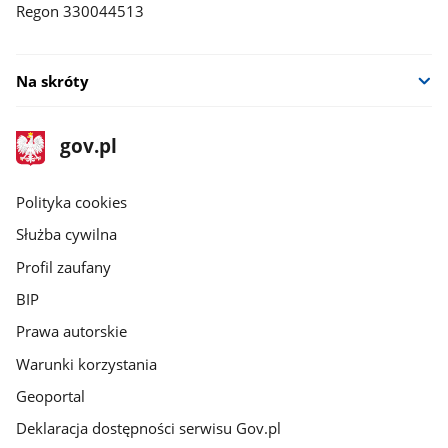
Regon 330044513
Na skróty
stopka
Strona
gov.pl
gov.pl
główna
gov.pl
Polityka cookies
Służba cywilna
Profil zaufany
BIP
Prawa autorskie
Warunki korzystania
Geoportal
Deklaracja dostępności serwisu Gov.pl