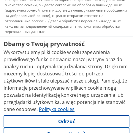
в качестве ссылки, вы даете согласие на обработку ваших данных
(адрес электронной почты и другие данные, указанные в сообщении
на добровольной основе), с целью отправки ответов на
отправленные вопросы. Детали обработки персональных данных
каждым из подразделений содержатся в их политиках обработки
персональных данных.
Dbamy o Twoją prywatność
Весь контент, публикуемый на сайте, доступен по
лицензии
Атрибуция Creative Commons 3.0 PL
Wykorzystujemy pliki cookie w celu zapewnienia
(Атрибуция Творческого сообщества)
, если не
указано иное.
prawidłowego funkcjonowania naszej witryny oraz do
analizy ruchu i optymalizacji działania strony. Dzięki nim
możemy lepiej dostosować treści do potrzeb
użytkowników i stale ulepszać nasze usługi. Pamiętaj, że
informacje przechowywane w plikach cookie mogą
pozwalać na identyfikację konkretnego urządzenia lub
przeglądarki użytkownika, a więc potencjalnie stanowić
dane osobowe.
Polityka cookies
Odrzuć