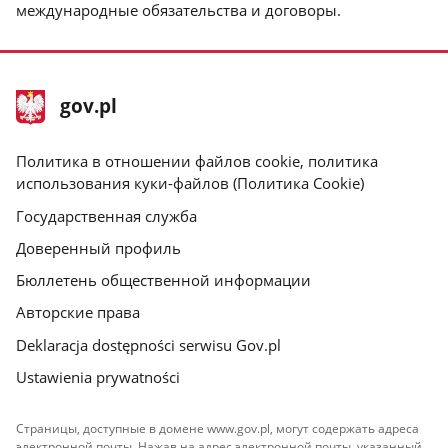
международные обязательства и договоры.
stopka
Главная
gov.pl
gov.pl
страница
gov.pl
Политика в отношении файлов cookie, политика
использования куки-файлов (Политика Cookie)
Государственная служба
Доверенный профиль
Бюллетень общественной информации
Авторские права
Deklaracja dostępności serwisu Gov.pl
Ustawienia prywatności
Страницы, доступные в домене www.gov.pl, могут содержать адреса
электронной почты. Нажав на адрес электронной почты, указанный