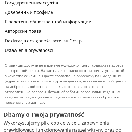
Государственная служба
Доверенный профиль
Бюллетень общественной информации
Авторские права
Deklaracja dostępności serwisu Gov.pl
Ustawienia prywatności
Страницы, доступные в домене www.gov.pl, могут содержать адреса
электронной почты. Нажав на адрес электронной почты, указанный
в качестве ссылки, вы даете согласие на обработку ваших данных
(адрес электронной почты и другие данные, указанные в сообщении
на добровольной основе), с целью отправки ответов на
отправленные вопросы. Детали обработки персональных данных
каждым из подразделений содержатся в их политиках обработки
персональных данных.
Dbamy o Twoją prywatność
Весь контент, публикуемый на сайте, доступен по
лицензии
Атрибуция Creative Commons 3.0 PL
Wykorzystujemy pliki cookie w celu zapewnienia
(Атрибуция Творческого сообщества)
, если не
указано иное.
prawidłowego funkcjonowania naszej witryny oraz do