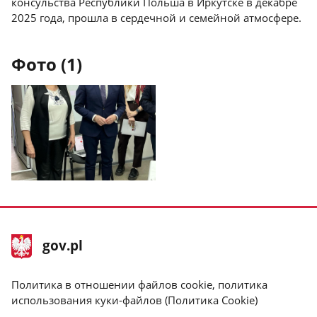
консульства Республики Польша в Иркутске в декабре
2025 года, прошла в сердечной и семейной атмосфере.
Фото (1)
Покажите
фото
1
в
stopka
Главная
gov.pl
галерее.
gov.pl
страница
gov.pl
Политика в отношении файлов cookie, политика
использования куки-файлов (Политика Cookie)