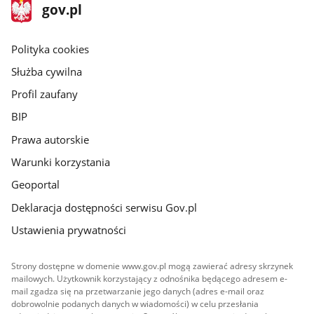
stopka
Strona
gov.pl
gov.pl
główna
gov.pl
Polityka cookies
Służba cywilna
Profil zaufany
BIP
Prawa autorskie
Warunki korzystania
Geoportal
Deklaracja dostępności serwisu Gov.pl
Ustawienia prywatności
Strony dostępne w domenie www.gov.pl mogą zawierać adresy skrzynek
mailowych. Użytkownik korzystający z odnośnika będącego adresem e-
mail zgadza się na przetwarzanie jego danych (adres e-mail oraz
dobrowolnie podanych danych w wiadomości) w celu przesłania