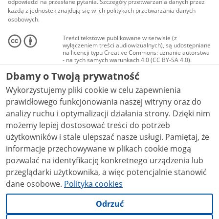
odpowiedzi na przesłane pytania. Szczegóły przetwarzania danych przez
każdą z jednostek znajdują się w ich politykach przetwarzania danych
osobowych.
Treści tekstowe publikowane w serwisie (z
wyłączeniem treści audiowizualnych), są udostępniane
na licencji typu Creative Commons: uznanie autorstwa
- na tych samych warunkach 4.0 (CC BY-SA 4.0).
Materiały audiowizualne, w tym zdjęcia, materiały
Dbamy o Twoją prywatność
audio i wideo, są udostępniane na licencji typu
Creative Commons: uznanie autorstwa użycie
Wykorzystujemy pliki cookie w celu zapewnienia
niekomercyjne - bez utworów zależnych 4.0 (CC BY-
NC-ND 4.0), o ile nie jest to stwierdzone inaczej.
prawidłowego funkcjonowania naszej witryny oraz do
analizy ruchu i optymalizacji działania strony. Dzięki nim
możemy lepiej dostosować treści do potrzeb
użytkowników i stale ulepszać nasze usługi. Pamiętaj, że
informacje przechowywane w plikach cookie mogą
pozwalać na identyfikację konkretnego urządzenia lub
przeglądarki użytkownika, a więc potencjalnie stanowić
dane osobowe.
Polityka cookies
Odrzuć