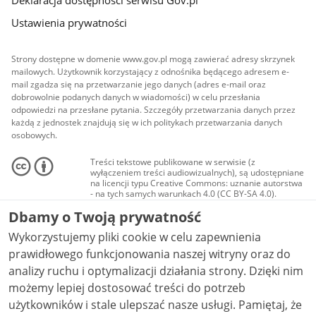
Ustawienia prywatności
Strony dostępne w domenie www.gov.pl mogą zawierać adresy skrzynek
mailowych. Użytkownik korzystający z odnośnika będącego adresem e-
mail zgadza się na przetwarzanie jego danych (adres e-mail oraz
dobrowolnie podanych danych w wiadomości) w celu przesłania
odpowiedzi na przesłane pytania. Szczegóły przetwarzania danych przez
każdą z jednostek znajdują się w ich politykach przetwarzania danych
osobowych.
Treści tekstowe publikowane w serwisie (z
wyłączeniem treści audiowizualnych), są udostępniane
na licencji typu Creative Commons: uznanie autorstwa
- na tych samych warunkach 4.0 (CC BY-SA 4.0).
Materiały audiowizualne, w tym zdjęcia, materiały
Dbamy o Twoją prywatność
audio i wideo, są udostępniane na licencji typu
Creative Commons: uznanie autorstwa użycie
Wykorzystujemy pliki cookie w celu zapewnienia
niekomercyjne - bez utworów zależnych 4.0 (CC BY-
NC-ND 4.0), o ile nie jest to stwierdzone inaczej.
prawidłowego funkcjonowania naszej witryny oraz do
analizy ruchu i optymalizacji działania strony. Dzięki nim
możemy lepiej dostosować treści do potrzeb
użytkowników i stale ulepszać nasze usługi. Pamiętaj, że