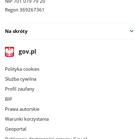
NIP 701 079 79 20
Regon 369267361
Na skróty
stopka
Strona
gov.pl
gov.pl
główna
gov.pl
Polityka cookies
Służba cywilna
Profil zaufany
BIP
Prawa autorskie
Warunki korzystania
Geoportal
Deklaracja dostępności serwisu Gov.pl