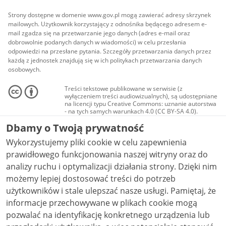
Strony dostępne w domenie www.gov.pl mogą zawierać adresy skrzynek
mailowych. Użytkownik korzystający z odnośnika będącego adresem e-
mail zgadza się na przetwarzanie jego danych (adres e-mail oraz
dobrowolnie podanych danych w wiadomości) w celu przesłania
odpowiedzi na przesłane pytania. Szczegóły przetwarzania danych przez
każdą z jednostek znajdują się w ich politykach przetwarzania danych
osobowych.
Treści tekstowe publikowane w serwisie (z
wyłączeniem treści audiowizualnych), są udostępniane
na licencji typu Creative Commons: uznanie autorstwa
- na tych samych warunkach 4.0 (CC BY-SA 4.0).
Materiały audiowizualne, w tym zdjęcia, materiały
Dbamy o Twoją prywatność
audio i wideo, są udostępniane na licencji typu
Creative Commons: uznanie autorstwa użycie
Wykorzystujemy pliki cookie w celu zapewnienia
niekomercyjne - bez utworów zależnych 4.0 (CC BY-
NC-ND 4.0), o ile nie jest to stwierdzone inaczej.
prawidłowego funkcjonowania naszej witryny oraz do
analizy ruchu i optymalizacji działania strony. Dzięki nim
możemy lepiej dostosować treści do potrzeb
użytkowników i stale ulepszać nasze usługi. Pamiętaj, że
informacje przechowywane w plikach cookie mogą
pozwalać na identyfikację konkretnego urządzenia lub