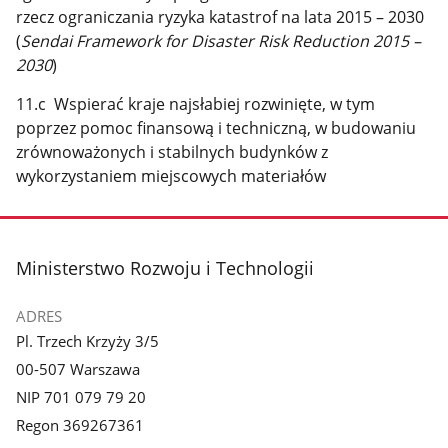
rzecz ograniczania ryzyka katastrof na lata 2015 – 2030
(
Sendai Framework for Disaster Risk Reduction 2015 –
2030
)
11.c Wspierać kraje najsłabiej rozwinięte, w tym
poprzez pomoc finansową i techniczną, w budowaniu
zrównoważonych i stabilnych budynków z
wykorzystaniem miejscowych materiałów
stopka
Ministerstwo Rozwoju i Technologii
ADRES
Pl. Trzech Krzyży 3/5
00-507 Warszawa
NIP 701 079 79 20
Regon 369267361