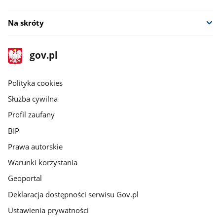
Na skróty
stopka
Strona
gov.pl
gov.pl
główna
gov.pl
Polityka cookies
Służba cywilna
Profil zaufany
BIP
Prawa autorskie
Warunki korzystania
Geoportal
Deklaracja dostępności serwisu Gov.pl
Ustawienia prywatności