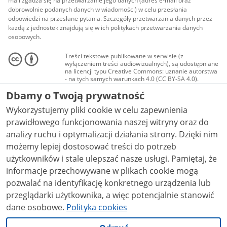
mail zgadza się na przetwarzanie jego danych (adres e-mail oraz
dobrowolnie podanych danych w wiadomości) w celu przesłania
odpowiedzi na przesłane pytania. Szczegóły przetwarzania danych przez
każdą z jednostek znajdują się w ich politykach przetwarzania danych
osobowych.
Treści tekstowe publikowane w serwisie (z
wyłączeniem treści audiowizualnych), są udostępniane
na licencji typu Creative Commons: uznanie autorstwa
- na tych samych warunkach 4.0 (CC BY-SA 4.0).
Materiały audiowizualne, w tym zdjęcia, materiały
Dbamy o Twoją prywatność
audio i wideo, są udostępniane na licencji typu
Creative Commons: uznanie autorstwa użycie
Wykorzystujemy pliki cookie w celu zapewnienia
niekomercyjne - bez utworów zależnych 4.0 (CC BY-
NC-ND 4.0), o ile nie jest to stwierdzone inaczej.
prawidłowego funkcjonowania naszej witryny oraz do
analizy ruchu i optymalizacji działania strony. Dzięki nim
możemy lepiej dostosować treści do potrzeb
użytkowników i stale ulepszać nasze usługi. Pamiętaj, że
informacje przechowywane w plikach cookie mogą
pozwalać na identyfikację konkretnego urządzenia lub
przeglądarki użytkownika, a więc potencjalnie stanowić
dane osobowe.
Polityka cookies