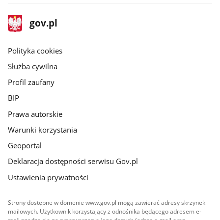
stopka
Strona
gov.pl
gov.pl
główna
gov.pl
Polityka cookies
Służba cywilna
Profil zaufany
BIP
Prawa autorskie
Warunki korzystania
Geoportal
Deklaracja dostępności serwisu Gov.pl
Ustawienia prywatności
Strony dostępne w domenie www.gov.pl mogą zawierać adresy skrzynek
mailowych. Użytkownik korzystający z odnośnika będącego adresem e-