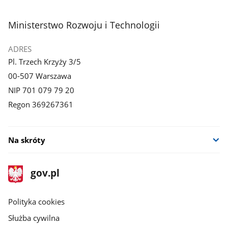
stopka
Ministerstwo Rozwoju i Technologii
ADRES
Pl. Trzech Krzyży 3/5
00-507 Warszawa
NIP 701 079 79 20
Regon 369267361
Na skróty
stopka
Strona
gov.pl
gov.pl
główna
gov.pl
Polityka cookies
Służba cywilna