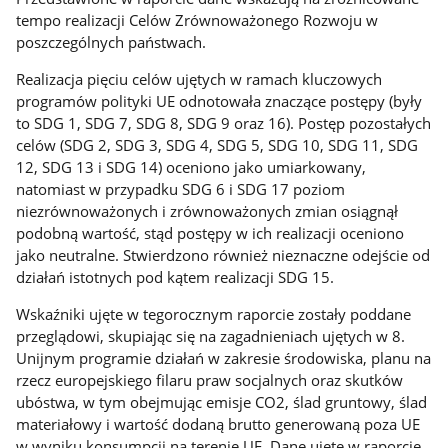
tempo realizacji Celów Zrównoważonego Rozwoju w
poszczególnych państwach.
Realizacja pięciu celów ujętych w ramach kluczowych
programów polityki UE odnotowała znaczące postępy (były
to SDG 1, SDG 7, SDG 8, SDG 9 oraz 16). Postęp pozostałych
celów (SDG 2, SDG 3, SDG 4, SDG 5, SDG 10, SDG 11, SDG
12, SDG 13 i SDG 14) oceniono jako umiarkowany,
natomiast w przypadku SDG 6 i SDG 17 poziom
niezrównoważonych i zrównoważonych zmian osiągnął
podobną wartość, stąd postępy w ich realizacji oceniono
jako neutralne. Stwierdzono również nieznaczne odejście od
działań istotnych pod kątem realizacji SDG 15.
Wskaźniki ujęte w tegorocznym raporcie zostały poddane
przeglądowi, skupiając się na zagadnieniach ujętych w 8.
Unijnym programie działań w zakresie środowiska, planu na
rzecz europejskiego filaru praw socjalnych oraz skutków
ubóstwa, w tym obejmując emisje CO2, ślad gruntowy, ślad
materiałowy i wartość dodaną brutto generowaną poza UE
w wyniku konsumpcji na terenie UE. Dane ujęte w raporcie