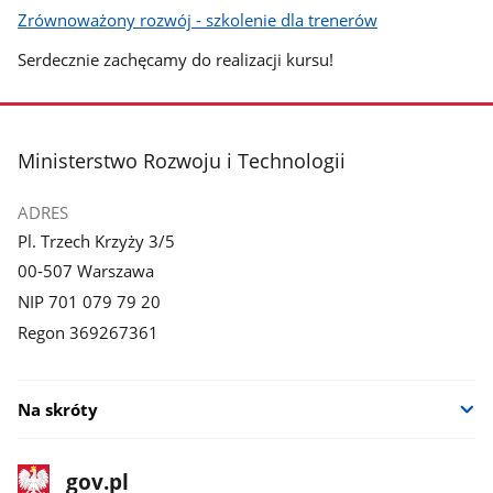
Zrównoważony rozwój - szkolenie dla trenerów
Serdecznie zachęcamy do realizacji kursu!
stopka
Ministerstwo Rozwoju i Technologii
ADRES
Pl. Trzech Krzyży 3/5
00-507 Warszawa
NIP 701 079 79 20
Regon 369267361
Na skróty
stopka
Strona
gov.pl