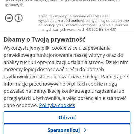
osobowych.
Treści tekstowe publikowane w serwisie (z
wyłączeniem treści audiowizualnych), są udostępniane
na licencji typu Creative Commons: uznanie autorstwa
- na tych samych warunkach 4.0 (CC BY-SA 4.0).
Materiały audiowizualne, w tym zdjęcia, materiały
Dbamy o Twoją prywatność
audio i wideo, są udostępniane na licencji typu
Creative Commons: uznanie autorstwa użycie
Wykorzystujemy pliki cookie w celu zapewnienia
niekomercyjne - bez utworów zależnych 4.0 (CC BY-
NC-ND 4.0), o ile nie jest to stwierdzone inaczej.
prawidłowego funkcjonowania naszej witryny oraz do
analizy ruchu i optymalizacji działania strony. Dzięki nim
możemy lepiej dostosować treści do potrzeb
użytkowników i stale ulepszać nasze usługi. Pamiętaj, że
informacje przechowywane w plikach cookie mogą
pozwalać na identyfikację konkretnego urządzenia lub
przeglądarki użytkownika, a więc potencjalnie stanowić
dane osobowe.
Polityka cookies
Odrzuć
Spersonalizuj