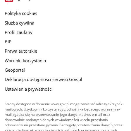
gov.pl
główna
gov.pl
Polityka cookies
Służba cywilna
Profil zaufany
BIP
Prawa autorskie
Warunki korzystania
Geoportal
Deklaracja dostępności serwisu Gov.pl
Ustawienia prywatności
Strony dostępne w domenie www.gov.pl mogą zawierać adresy skrzynek
mailowych. Użytkownik korzystający z odnośnika będącego adresem e-
mail zgadza się na przetwarzanie jego danych (adres e-mail oraz
dobrowolnie podanych danych w wiadomości) w celu przesłania
odpowiedzi na przesłane pytania. Szczegóły przetwarzania danych przez
każdą z jednostek znajdują się w ich politykach przetwarzania danych