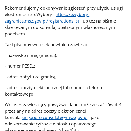
Rekomendujemy dokonywanie zgłoszeń przy użyciu usługi
elektronicznej eWybory
https://ewybory-
zagranica.msz.gov.pl/registrationslist
lub tez na piśmie
skierowanym do konsula, opatrzonym własnoręcznym
podpisem.
Taki pisemny wniosek powinien zawierać:
- nazwisko i imię (imiona);
- numer PESEL;
- adres pobytu za granicą;
- adres poczty elektronicznej lub numer telefonu
kontaktowego.
Wniosek zawierający powyższe dane może zostać również
przesłany na adres poczty elektronicznej
konsula
singapore.consulate@msz.gov.pl
, jako
odwzorowanie cyfrowe wniosku opatrzonego
własnoręcznym podpisem (skan/foto).