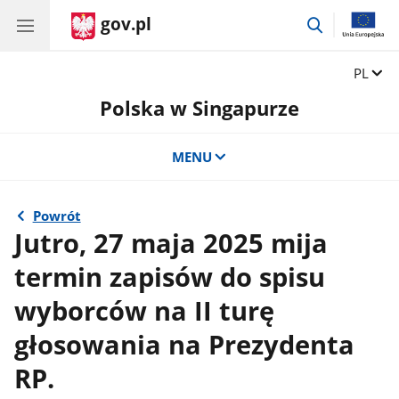
gov.pl
przejdź
do
wyszukiwar
Zmień 
PL
Polska w Singapurze
MENU
Powrót
Jutro, 27 maja 2025 mija
termin zapisów do spisu
wyborców na II turę
głosowania na Prezydenta
RP.