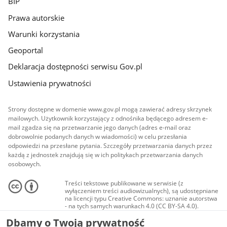
BIP
Prawa autorskie
Warunki korzystania
Geoportal
Deklaracja dostępności serwisu Gov.pl
Ustawienia prywatności
Strony dostępne w domenie www.gov.pl mogą zawierać adresy skrzynek
mailowych. Użytkownik korzystający z odnośnika będącego adresem e-
mail zgadza się na przetwarzanie jego danych (adres e-mail oraz
dobrowolnie podanych danych w wiadomości) w celu przesłania
odpowiedzi na przesłane pytania. Szczegóły przetwarzania danych przez
każdą z jednostek znajdują się w ich politykach przetwarzania danych
osobowych.
Treści tekstowe publikowane w serwisie (z
wyłączeniem treści audiowizualnych), są udostępniane
na licencji typu Creative Commons: uznanie autorstwa
- na tych samych warunkach 4.0 (CC BY-SA 4.0).
Materiały audiowizualne, w tym zdjęcia, materiały
Dbamy o Twoją prywatność
audio i wideo, są udostępniane na licencji typu