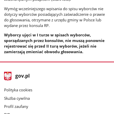
Wymóg wcześniejszego wpisania do spisu wyborców nie
dotyczy wyborców posiadających zaświadczenie o prawie
do głosowania, otrzymane z urzędu gminy w Polsce lub
wydane przez konsula RP.
Wyborcy ujęci w I turze w spisach wyborców,
sporządzanych przez konsulów, nie muszą ponownie
rejestrować się przed II turą wyborów, jeżeli nie
zamierzają zmieniać obwodu głosowania.
stopka
Strona
gov.pl
gov.pl
główna
gov.pl
Polityka cookies
Służba cywilna
Profil zaufany