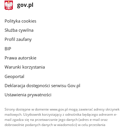
stopka
Strona
gov.pl
gov.pl
główna
gov.pl
Polityka cookies
Służba cywilna
Profil zaufany
BIP
Prawa autorskie
Warunki korzystania
Geoportal
Deklaracja dostępności serwisu Gov.pl
Ustawienia prywatności
Strony dostępne w domenie www.gov.pl mogą zawierać adresy skrzynek
mailowych. Użytkownik korzystający z odnośnika będącego adresem e-
mail zgadza się na przetwarzanie jego danych (adres e-mail oraz
dobrowolnie podanych danych w wiadomości) w celu przesłania