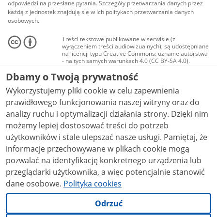
odpowiedzi na przesłane pytania. Szczegóły przetwarzania danych przez
każdą z jednostek znajdują się w ich politykach przetwarzania danych
osobowych.
Treści tekstowe publikowane w serwisie (z
wyłączeniem treści audiowizualnych), są udostępniane
na licencji typu Creative Commons: uznanie autorstwa
- na tych samych warunkach 4.0 (CC BY-SA 4.0).
Materiały audiowizualne, w tym zdjęcia, materiały
Dbamy o Twoją prywatność
audio i wideo, są udostępniane na licencji typu
Creative Commons: uznanie autorstwa użycie
Wykorzystujemy pliki cookie w celu zapewnienia
niekomercyjne - bez utworów zależnych 4.0 (CC BY-
NC-ND 4.0), o ile nie jest to stwierdzone inaczej.
prawidłowego funkcjonowania naszej witryny oraz do
analizy ruchu i optymalizacji działania strony. Dzięki nim
możemy lepiej dostosować treści do potrzeb
użytkowników i stale ulepszać nasze usługi. Pamiętaj, że
informacje przechowywane w plikach cookie mogą
pozwalać na identyfikację konkretnego urządzenia lub
przeglądarki użytkownika, a więc potencjalnie stanowić
dane osobowe.
Polityka cookies
Odrzuć