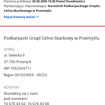
Pierwsza publikacja:
25.02.2026 13:26 Paweł Staszkiewicz
Wytwarzający/ Odpowiadający:
Naczelnik Podkarpackiego Urzędu
Celno-Skarbowego w Przemyślu
Pokaż historię zmian
stopka
Podkarpacki Urząd Celno-Skarbowy w Przemyślu
ADRES
ul. Sielecka 9
37-700 Przemyśl
NIP 7952543711
Regon 001023003 - 00252
KONTAKT
Skontaktuj się z nami
pod numerem:
16 676 43 02; 16 676 43 00