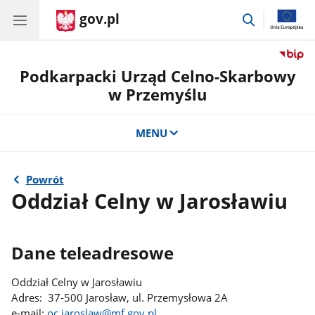
gov.pl
przejdź
do
wyszukiwar
Podkarpacki Urząd Celno-Skarbowy
w Przemyślu
MENU
Powrót
Oddział Celny w Jarosławiu
Dane teleadresowe
Oddział Celny w Jarosławiu
Adres: 37-500 Jarosław, ul. Przemysłowa 2A
e-mail:
oc.jaroslaw@mf.gov.pl