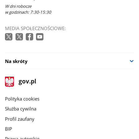
W dni robocze
w godzinach: 7:30-15:30
MEDIA SPOŁECZNOŚCIOWE:
Na skróty
stopka
Strona
gov.pl
gov.pl
główna
gov.pl
Polityka cookies
Służba cywilna
Profil zaufany
BIP
Prawa autorskie