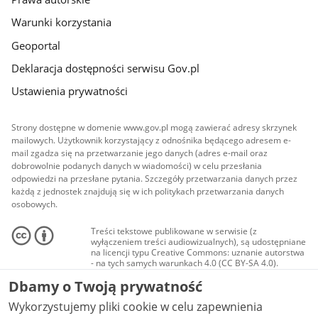
Warunki korzystania
Geoportal
Deklaracja dostępności serwisu Gov.pl
Ustawienia prywatności
Strony dostępne w domenie www.gov.pl mogą zawierać adresy skrzynek
mailowych. Użytkownik korzystający z odnośnika będącego adresem e-
mail zgadza się na przetwarzanie jego danych (adres e-mail oraz
dobrowolnie podanych danych w wiadomości) w celu przesłania
odpowiedzi na przesłane pytania. Szczegóły przetwarzania danych przez
każdą z jednostek znajdują się w ich politykach przetwarzania danych
osobowych.
Treści tekstowe publikowane w serwisie (z
wyłączeniem treści audiowizualnych), są udostępniane
na licencji typu Creative Commons: uznanie autorstwa
- na tych samych warunkach 4.0 (CC BY-SA 4.0).
Materiały audiowizualne, w tym zdjęcia, materiały
Dbamy o Twoją prywatność
audio i wideo, są udostępniane na licencji typu
Creative Commons: uznanie autorstwa użycie
Wykorzystujemy pliki cookie w celu zapewnienia
niekomercyjne - bez utworów zależnych 4.0 (CC BY-
NC-ND 4.0), o ile nie jest to stwierdzone inaczej.