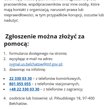
pracowników, współpracowników oraz inne osoby, które
mają kontakt z organizacją, naruszeń prawa lub
nieprawidłowości, w tym przypadków korupcji, oszustw lub
nadużyć.
Zgłoszenie można złożyć za
pomocą:
formularza dostępnego na stronie;
wysyłając e-mail na adres:
sygnal.us.belchatow@mf.gov.pl
;
dzwoniąc na infolinię:
22 330 03 30
– z telefonów komórkowych,
801 055 055
– z telefonów stacjonarnych,
+48 22 330 03 30
– z telefonów z zagranicy;
osobiście lub listownie: ul. Piłsudskiego 18, 97-400
Bełchatów.