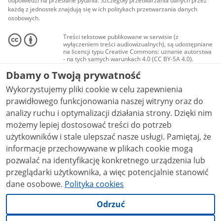
odpowiedzi na przesłane pytania. Szczegóły przetwarzania danych przez
każdą z jednostek znajdują się w ich politykach przetwarzania danych
osobowych.
Treści tekstowe publikowane w serwisie (z
wyłączeniem treści audiowizualnych), są udostępniane
na licencji typu Creative Commons: uznanie autorstwa
- na tych samych warunkach 4.0 (CC BY-SA 4.0).
Materiały audiowizualne, w tym zdjęcia, materiały
Dbamy o Twoją prywatność
audio i wideo, są udostępniane na licencji typu
Creative Commons: uznanie autorstwa użycie
Wykorzystujemy pliki cookie w celu zapewnienia
niekomercyjne - bez utworów zależnych 4.0 (CC BY-
NC-ND 4.0), o ile nie jest to stwierdzone inaczej.
prawidłowego funkcjonowania naszej witryny oraz do
analizy ruchu i optymalizacji działania strony. Dzięki nim
możemy lepiej dostosować treści do potrzeb
użytkowników i stale ulepszać nasze usługi. Pamiętaj, że
informacje przechowywane w plikach cookie mogą
pozwalać na identyfikację konkretnego urządzenia lub
przeglądarki użytkownika, a więc potencjalnie stanowić
dane osobowe.
Polityka cookies
Odrzuć