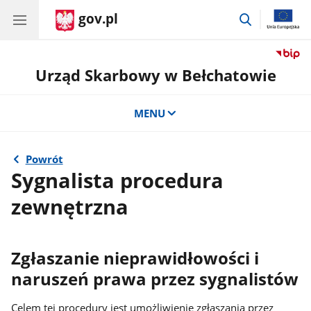
gov.pl
przejdź
do
wyszukiwar
Urząd Skarbowy w Bełchatowie
MENU
Powrót
Sygnalista procedura
zewnętrzna
Zgłaszanie nieprawidłowości i
naruszeń prawa przez sygnalistów
Celem tej procedury jest umożliwienie zgłaszania przez