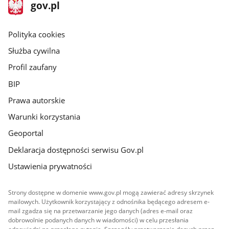
stopka
Strona
gov.pl
gov.pl
główna
gov.pl
Polityka cookies
Służba cywilna
Profil zaufany
BIP
Prawa autorskie
Warunki korzystania
Geoportal
Deklaracja dostępności serwisu Gov.pl
Ustawienia prywatności
Strony dostępne w domenie www.gov.pl mogą zawierać adresy skrzynek
mailowych. Użytkownik korzystający z odnośnika będącego adresem e-
mail zgadza się na przetwarzanie jego danych (adres e-mail oraz
dobrowolnie podanych danych w wiadomości) w celu przesłania