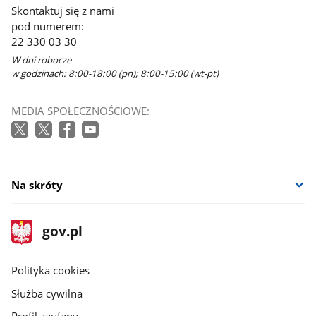
Skontaktuj się z nami
pod numerem:
22 330 03 30
W dni robocze
w godzinach: 8:00-18:00 (pn); 8:00-15:00 (wt-pt)
MEDIA SPOŁECZNOŚCIOWE:
Na skróty
stopka
Strona
gov.pl
gov.pl
główna
gov.pl
Polityka cookies
Służba cywilna
Profil zaufany