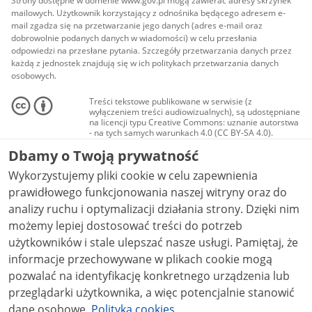
Strony dostępne w domenie www.gov.pl mogą zawierać adresy skrzynek
mailowych. Użytkownik korzystający z odnośnika będącego adresem e-
mail zgadza się na przetwarzanie jego danych (adres e-mail oraz
dobrowolnie podanych danych w wiadomości) w celu przesłania
odpowiedzi na przesłane pytania. Szczegóły przetwarzania danych przez
każdą z jednostek znajdują się w ich politykach przetwarzania danych
osobowych.
Treści tekstowe publikowane w serwisie (z
wyłączeniem treści audiowizualnych), są udostępniane
na licencji typu Creative Commons: uznanie autorstwa
- na tych samych warunkach 4.0 (CC BY-SA 4.0).
Materiały audiowizualne, w tym zdjęcia, materiały
Dbamy o Twoją prywatność
audio i wideo, są udostępniane na licencji typu
Creative Commons: uznanie autorstwa użycie
Wykorzystujemy pliki cookie w celu zapewnienia
niekomercyjne - bez utworów zależnych 4.0 (CC BY-
NC-ND 4.0), o ile nie jest to stwierdzone inaczej.
prawidłowego funkcjonowania naszej witryny oraz do
analizy ruchu i optymalizacji działania strony. Dzięki nim
możemy lepiej dostosować treści do potrzeb
użytkowników i stale ulepszać nasze usługi. Pamiętaj, że
informacje przechowywane w plikach cookie mogą
pozwalać na identyfikację konkretnego urządzenia lub
przeglądarki użytkownika, a więc potencjalnie stanowić
dane osobowe.
Polityka cookies