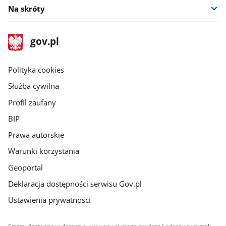
Na skróty
stopka
Strona
gov.pl
gov.pl
główna
gov.pl
Polityka cookies
Służba cywilna
Profil zaufany
BIP
Prawa autorskie
Warunki korzystania
Geoportal
Deklaracja dostępności serwisu Gov.pl
Ustawienia prywatności