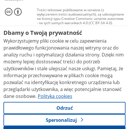
Treści tekstowe publikowane w serwisie (z
wyłączeniem treści audiowizualnych), są udostępniane
na licencji typu Creative Commons: uznanie autorstwa
- na tych samych warunkach 4.0 (CC BY-SA 4.0).
Materiały audiowizualne, w tym zdjęcia, materiały
Dbamy o Twoją prywatność
audio i wideo, są udostępniane na licencji typu
Creative Commons: uznanie autorstwa użycie
Wykorzystujemy pliki cookie w celu zapewnienia
niekomercyjne - bez utworów zależnych 4.0 (CC BY-
NC-ND 4.0), o ile nie jest to stwierdzone inaczej.
prawidłowego funkcjonowania naszej witryny oraz do
analizy ruchu i optymalizacji działania strony. Dzięki nim
możemy lepiej dostosować treści do potrzeb
użytkowników i stale ulepszać nasze usługi. Pamiętaj, że
informacje przechowywane w plikach cookie mogą
pozwalać na identyfikację konkretnego urządzenia lub
przeglądarki użytkownika, a więc potencjalnie stanowić
dane osobowe.
Polityka cookies
Odrzuć
Spersonalizuj