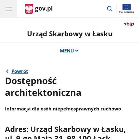
gov.pl
przejdź
do
wyszukiwar
Urząd Skarbowy w Łasku
MENU
Powrót
Dostępność
architektoniczna
Informacja dla osób niepełnosprawnych ruchowo
Adres: Urząd Skarbowy w Łasku,
ul. 9-go Maja 31, 98-100 Łask