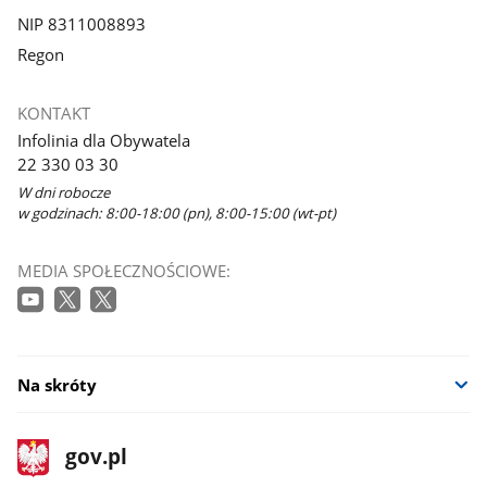
NIP 8311008893
Regon
KONTAKT
Infolinia dla Obywatela
22 330 03 30
W dni robocze
w godzinach: 8:00-18:00 (pn), 8:00-15:00 (wt-pt)
MEDIA SPOŁECZNOŚCIOWE:
Na skróty
stopka
Strona
gov.pl
gov.pl
główna