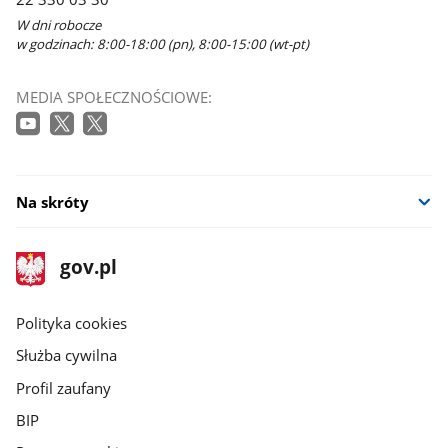
W dni robocze
w godzinach: 8:00-18:00 (pn), 8:00-15:00 (wt-pt)
MEDIA SPOŁECZNOŚCIOWE:
Na skróty
stopka
Strona
gov.pl
gov.pl
główna
gov.pl
Polityka cookies
Służba cywilna
Profil zaufany
BIP