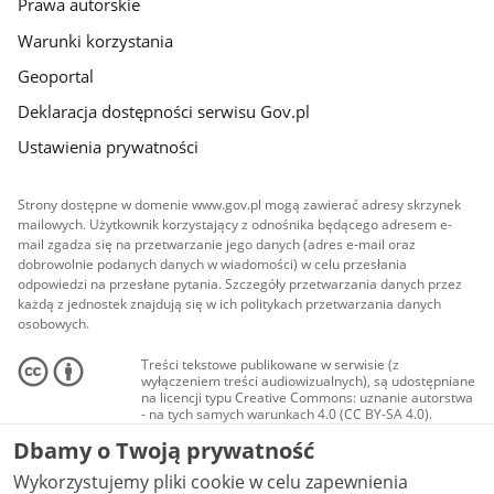
Prawa autorskie
Warunki korzystania
Geoportal
Deklaracja dostępności serwisu Gov.pl
Ustawienia prywatności
Strony dostępne w domenie www.gov.pl mogą zawierać adresy skrzynek
mailowych. Użytkownik korzystający z odnośnika będącego adresem e-
mail zgadza się na przetwarzanie jego danych (adres e-mail oraz
dobrowolnie podanych danych w wiadomości) w celu przesłania
odpowiedzi na przesłane pytania. Szczegóły przetwarzania danych przez
każdą z jednostek znajdują się w ich politykach przetwarzania danych
osobowych.
Treści tekstowe publikowane w serwisie (z
wyłączeniem treści audiowizualnych), są udostępniane
na licencji typu Creative Commons: uznanie autorstwa
- na tych samych warunkach 4.0 (CC BY-SA 4.0).
Materiały audiowizualne, w tym zdjęcia, materiały
Dbamy o Twoją prywatność
audio i wideo, są udostępniane na licencji typu
Creative Commons: uznanie autorstwa użycie
Wykorzystujemy pliki cookie w celu zapewnienia
niekomercyjne - bez utworów zależnych 4.0 (CC BY-