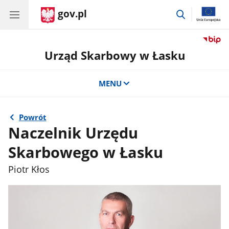
gov.pl
przejdź
do
wyszukiwar
Urząd Skarbowy w Łasku
MENU
Powrót
Naczelnik Urzędu
Skarbowego w Łasku
Piotr Kłos