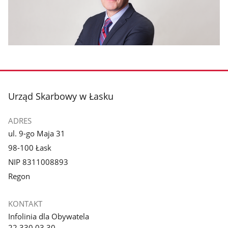
stopka
Urząd Skarbowy w Łasku
ADRES
ul. 9-go Maja 31
98-100 Łask
NIP 8311008893
Regon
KONTAKT
Infolinia dla Obywatela
22 330 03 30