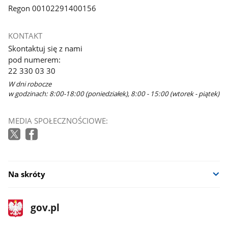
Regon 00102291400156
KONTAKT
Skontaktuj się z nami
pod numerem:
22 330 03 30
W dni robocze
w godzinach: 8:00-18:00 (poniedziałek), 8:00 - 15:00 (wtorek - piątek)
MEDIA SPOŁECZNOŚCIOWE:
Na skróty
stopka
Strona
gov.pl
gov.pl
główna