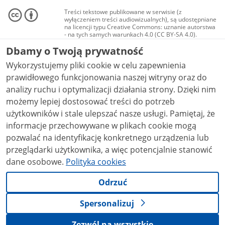
Treści tekstowe publikowane w serwisie (z
wyłączeniem treści audiowizualnych), są udostępniane
na licencji typu Creative Commons: uznanie autorstwa
- na tych samych warunkach 4.0 (CC BY-SA 4.0).
Materiały audiowizualne, w tym zdjęcia, materiały
Dbamy o Twoją prywatność
audio i wideo, są udostępniane na licencji typu
Creative Commons: uznanie autorstwa użycie
Wykorzystujemy pliki cookie w celu zapewnienia
niekomercyjne - bez utworów zależnych 4.0 (CC BY-
NC-ND 4.0), o ile nie jest to stwierdzone inaczej.
prawidłowego funkcjonowania naszej witryny oraz do
analizy ruchu i optymalizacji działania strony. Dzięki nim
możemy lepiej dostosować treści do potrzeb
użytkowników i stale ulepszać nasze usługi. Pamiętaj, że
informacje przechowywane w plikach cookie mogą
pozwalać na identyfikację konkretnego urządzenia lub
przeglądarki użytkownika, a więc potencjalnie stanowić
dane osobowe.
Polityka cookies
Odrzuć
Spersonalizuj
Zezwól na wszystkie