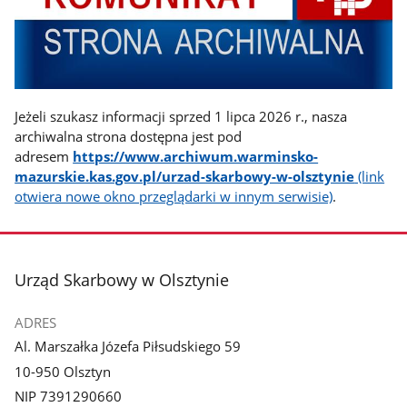
Jeżeli szukasz informacji sprzed 1 lipca 2026 r., nasza
archiwalna strona dostępna jest pod
adresem
https://www.archiwum.warminsko-
mazurskie.kas.gov.pl/urzad-skarbowy-w-olsztynie
(link
otwiera nowe okno przeglądarki w innym serwisie)
.
stopka
Urząd Skarbowy w Olsztynie
ADRES
Al. Marszałka Józefa Piłsudskiego 59
10-950 Olsztyn
NIP 7391290660