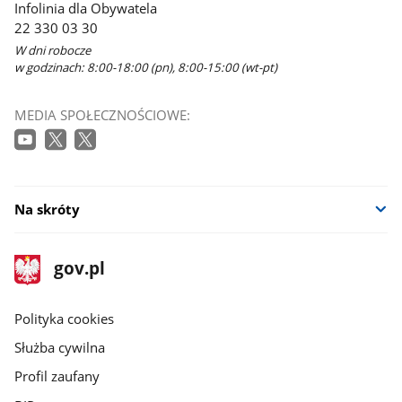
Infolinia dla Obywatela
22 330 03 30
W dni robocze
w godzinach: 8:00-18:00 (pn), 8:00-15:00 (wt-pt)
MEDIA SPOŁECZNOŚCIOWE:
Na skróty
stopka
Strona
gov.pl
gov.pl
główna
gov.pl
Polityka cookies
Służba cywilna
Profil zaufany