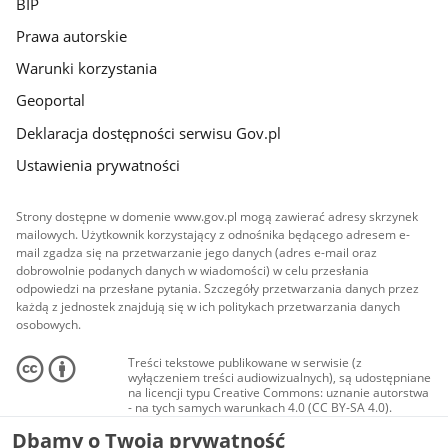
BIP
Prawa autorskie
Warunki korzystania
Geoportal
Deklaracja dostępności serwisu Gov.pl
Ustawienia prywatności
Strony dostępne w domenie www.gov.pl mogą zawierać adresy skrzynek
mailowych. Użytkownik korzystający z odnośnika będącego adresem e-
mail zgadza się na przetwarzanie jego danych (adres e-mail oraz
dobrowolnie podanych danych w wiadomości) w celu przesłania
odpowiedzi na przesłane pytania. Szczegóły przetwarzania danych przez
każdą z jednostek znajdują się w ich politykach przetwarzania danych
osobowych.
Treści tekstowe publikowane w serwisie (z
wyłączeniem treści audiowizualnych), są udostępniane
na licencji typu Creative Commons: uznanie autorstwa
- na tych samych warunkach 4.0 (CC BY-SA 4.0).
Materiały audiowizualne, w tym zdjęcia, materiały
Dbamy o Twoją prywatność
audio i wideo, są udostępniane na licencji typu