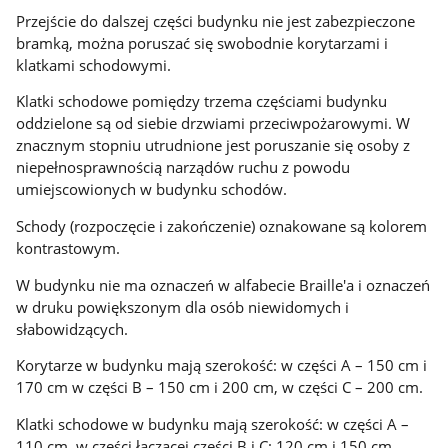
Przejście do dalszej części budynku nie jest zabezpieczone
bramką, można poruszać się swobodnie korytarzami i
klatkami schodowymi.
Klatki schodowe pomiędzy trzema częściami budynku
oddzielone są od siebie drzwiami przeciwpożarowymi. W
znacznym stopniu utrudnione jest poruszanie się osoby z
niepełnosprawnością narządów ruchu z powodu
umiejscowionych w budynku schodów.
Schody (rozpoczęcie i zakończenie) oznakowane są kolorem
kontrastowym.
W budynku nie ma oznaczeń w alfabecie Braille'a i oznaczeń
w druku powiększonym dla osób niewidomych i
słabowidzących.
Korytarze w budynku mają szerokość: w części A – 150 cm i
170 cm w części B – 150 cm i 200 cm, w części C – 200 cm.
Klatki schodowe w budynku mają szerokość: w części A –
110 cm, w części łączącej części B i C: 120 cm i 150 cm.