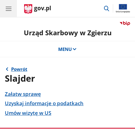
gov.pl
przejdź
do
wyszukiwar
Urząd Skarbowy w Zgierzu
MENU
Powrót
Slajder
Załatw sprawę
Uzyskaj informacje o podatkach
Umów wizytę w US