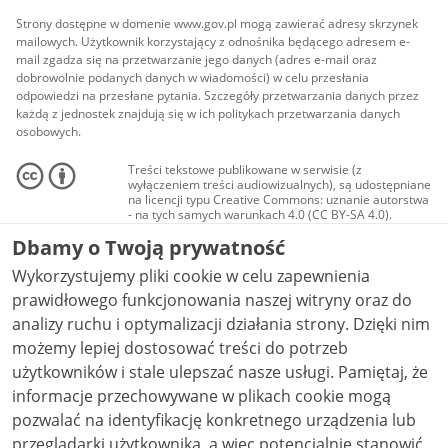
Strony dostępne w domenie www.gov.pl mogą zawierać adresy skrzynek
mailowych. Użytkownik korzystający z odnośnika będącego adresem e-
mail zgadza się na przetwarzanie jego danych (adres e-mail oraz
dobrowolnie podanych danych w wiadomości) w celu przesłania
odpowiedzi na przesłane pytania. Szczegóły przetwarzania danych przez
każdą z jednostek znajdują się w ich politykach przetwarzania danych
osobowych.
Treści tekstowe publikowane w serwisie (z
wyłączeniem treści audiowizualnych), są udostępniane
na licencji typu Creative Commons: uznanie autorstwa
- na tych samych warunkach 4.0 (CC BY-SA 4.0).
Materiały audiowizualne, w tym zdjęcia, materiały
Dbamy o Twoją prywatność
audio i wideo, są udostępniane na licencji typu
Creative Commons: uznanie autorstwa użycie
Wykorzystujemy pliki cookie w celu zapewnienia
niekomercyjne - bez utworów zależnych 4.0 (CC BY-
NC-ND 4.0), o ile nie jest to stwierdzone inaczej.
prawidłowego funkcjonowania naszej witryny oraz do
analizy ruchu i optymalizacji działania strony. Dzięki nim
możemy lepiej dostosować treści do potrzeb
użytkowników i stale ulepszać nasze usługi. Pamiętaj, że
informacje przechowywane w plikach cookie mogą
pozwalać na identyfikację konkretnego urządzenia lub
przeglądarki użytkownika, a więc potencjalnie stanowić