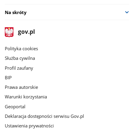
Na skróty
stopka
Strona
gov.pl
gov.pl
główna
gov.pl
Polityka cookies
Służba cywilna
Profil zaufany
BIP
Prawa autorskie
Warunki korzystania
Geoportal
Deklaracja dostępności serwisu Gov.pl
Ustawienia prywatności