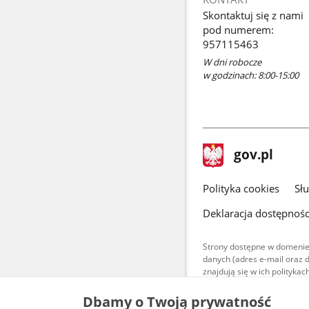
Skontaktuj się z nami
pod numerem:
957115463
W dni robocze
w godzinach: 8:00-15:00
stopka
Strona
gov.pl
gov.pl
główna
gov.pl
Polityka cookies
Sł
Deklaracja dostępnośc
Strony dostępne w domenie
danych (adres e-mail oraz 
znajdują się w ich polityk
Treści teksto
Dbamy o Twoją prywatność
udostępniane