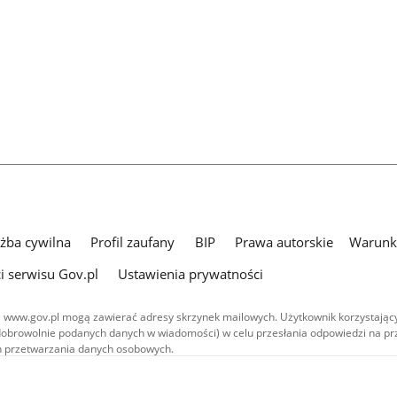
użba cywilna
Profil zaufany
BIP
Prawa autorskie
Warunki
i serwisu Gov.pl
Ustawienia prywatności
 www.gov.pl mogą zawierać adresy skrzynek mailowych. Użytkownik korzystający
dobrowolnie podanych danych w wiadomości) w celu przesłania odpowiedzi na prz
ach przetwarzania danych osobowych.
we publikowane w serwisie (z wyłączeniem treści audiowizualnych), są
 na licencji typu Creative Commons: uznanie autorstwa - na tych samych