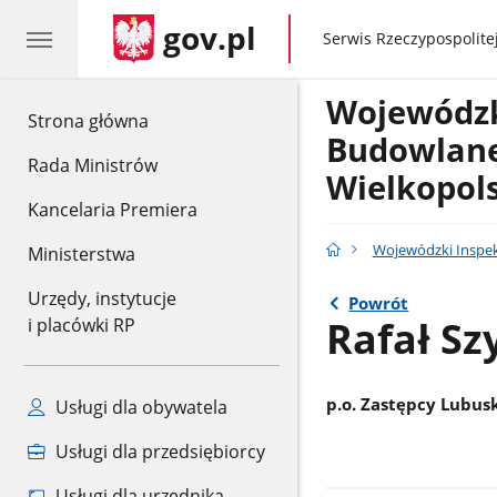
gov.pl
gov.pl
Serwis Rzeczypospolitej
Wojewódzk
gov.pl
Strona główna
Budowlane
Rada Ministrów
Wielkopol
Kancelaria Premiera
Wojewódzki Inspe
Ministerstwa
Urzędy, instytucje
Powrót
Rafał S
i placówki RP
p.o. Zastępcy Lubu
Usługi dla obywatela
Usługi dla przedsiębiorcy
Usługi dla urzędnika