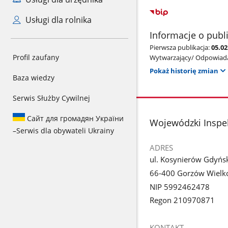
Usługi dla rolnika
Informacje o publ
Pierwsza publikacja:
05.0
Profil zaufany
Wytwarzający/ Odpowiada
Pokaż historię zmian
Baza wiedzy
Serwis Służby Cywilnej
Сайт для громадян України
stopka
Wojewódzki Inspe
–
Serwis dla obywateli Ukrainy
ADRES
ul. Kosynierów Gdyńs
66-400 Gorzów Wielko
NIP 5992462478
Regon 210970871
KONTAKT