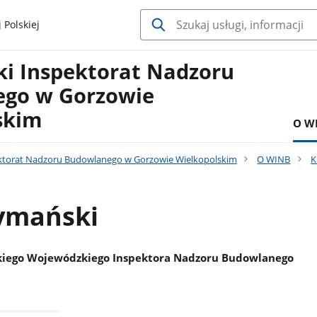
 Polskiej
i Inspektorat Nadzoru
go w Gorzowie
skim
O W
ktorat Nadzoru Budowlanego w Gorzowie Wielkopolskim
O WINB
K
zymański
skiego Wojewódzkiego Inspektora Nadzoru Budowlanego