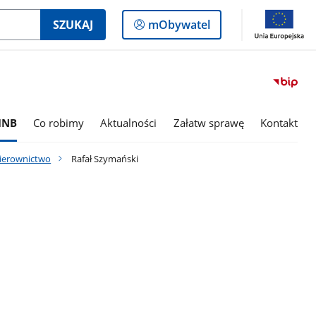
Logowanie
SZUKAJ
mObywatel
do
panelu
INB
Co robimy
Aktualności
Załatw sprawę
Kontakt
ierownictwo
Rafał Szymański