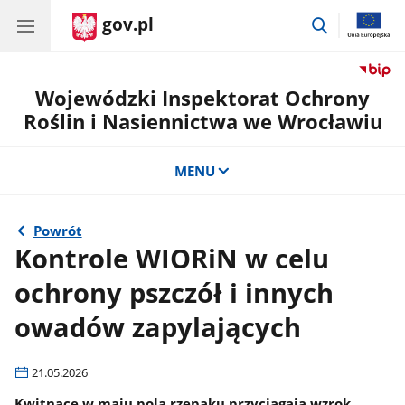
gov.pl
przejdź
do
wyszukiwar
Wojewódzki Inspektorat Ochrony
Roślin i Nasiennictwa we Wrocławiu
MENU
Powrót
Kontrole WIORiN w celu
ochrony pszczół i innych
owadów zapylających
21.05.2026
Kwitnące w maju pola rzepaku przyciągają wzrok