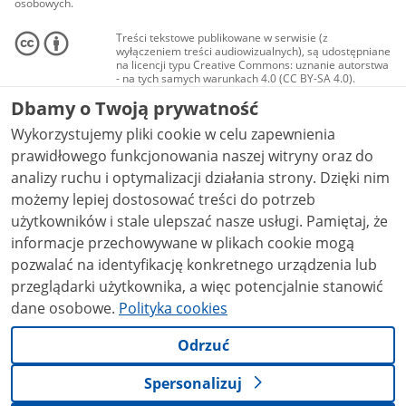
osobowych.
Treści tekstowe publikowane w serwisie (z
wyłączeniem treści audiowizualnych), są udostępniane
na licencji typu Creative Commons: uznanie autorstwa
- na tych samych warunkach 4.0 (CC BY-SA 4.0).
Materiały audiowizualne, w tym zdjęcia, materiały
Dbamy o Twoją prywatność
audio i wideo, są udostępniane na licencji typu
Creative Commons: uznanie autorstwa użycie
Wykorzystujemy pliki cookie w celu zapewnienia
niekomercyjne - bez utworów zależnych 4.0 (CC BY-
NC-ND 4.0), o ile nie jest to stwierdzone inaczej.
prawidłowego funkcjonowania naszej witryny oraz do
analizy ruchu i optymalizacji działania strony. Dzięki nim
możemy lepiej dostosować treści do potrzeb
użytkowników i stale ulepszać nasze usługi. Pamiętaj, że
informacje przechowywane w plikach cookie mogą
pozwalać na identyfikację konkretnego urządzenia lub
przeglądarki użytkownika, a więc potencjalnie stanowić
dane osobowe.
Polityka cookies
Odrzuć
Spersonalizuj