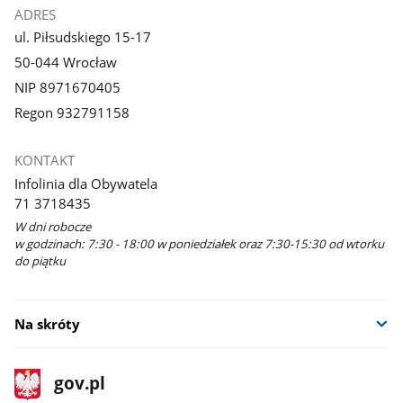
ADRES
ul. Piłsudskiego 15-17
50-044 Wrocław
NIP 8971670405
Regon 932791158
KONTAKT
Infolinia dla Obywatela
71 3718435
W dni robocze
w godzinach: 7:30 - 18:00 w poniedziałek oraz 7:30-15:30 od wtorku
do piątku
Na skróty
stopka
Strona
gov.pl
gov.pl