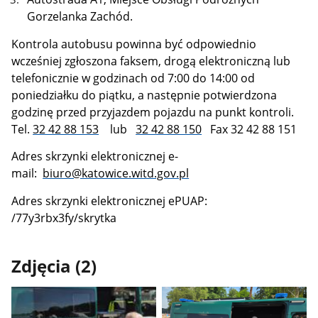
Gorzelanka Zachód.
Kontrola autobusu powinna być odpowiednio
wcześniej zgłoszona faksem, drogą elektroniczną lub
telefonicznie w godzinach od 7:00 do 14:00 od
poniedziałku do piątku, a następnie potwierdzona
godzinę przed przyjazdem pojazdu na punkt kontroli.
Tel.
32 42 88 153
lub
32 42 88 150
Fax 32 42 88 151
Adres skrzynki elektronicznej e-
mail:
biuro@katowice.witd.gov.pl
Adres skrzynki elektronicznej ePUAP:
/77y3rbx3fy/skrytka
Zdjęcia (2)