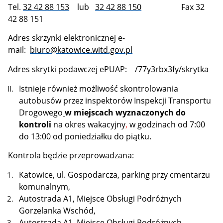
Tel.
32 42 88 153
lub
32 42 88 150
Fax 32
42 88 151
Adres skrzynki elektronicznej e-
mail:
biuro@katowice.witd.gov.pl
Adres skrytki podawczej ePUAP: /77y3rbx3fy/skrytka
Istnieje również możliwość skontrolowania
autobusów przez inspektorów Inspekcji Transportu
Drogowego
w miejscach wyznaczonych do
kontroli
na okres wakacyjny
,
w godzinach od 7:00
do 13:00 od poniedziałku do piątku.
Kontrola będzie przeprowadzana:
Katowice, ul. Gospodarcza, parking przy cmentarzu
komunalnym,
Autostrada A1, Miejsce Obsługi Podróżnych
Gorzelanka Wschód,
Autostrada A1, Miejsce Obsługi Podróżnych