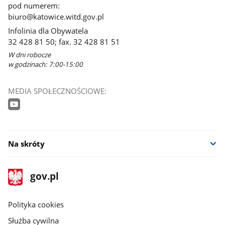
pod numerem:
biuro@katowice.witd.gov.pl
Infolinia dla Obywatela
32 428 81 50; fax. 32 428 81 51
W dni robocze
w godzinach: 7:00-15:00
MEDIA SPOŁECZNOŚCIOWE:
Na skróty
stopka
Strona
gov.pl
gov.pl
główna
gov.pl
Polityka cookies
Służba cywilna