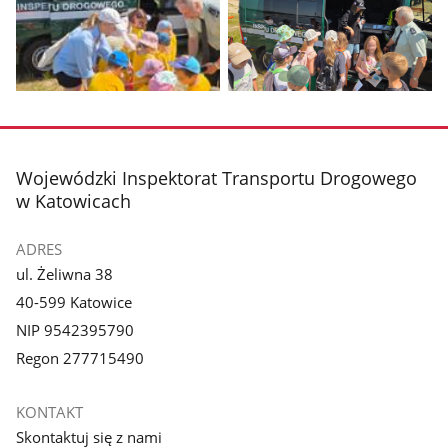
Pokaż
Pokaż
zdjęcie
zdjęcie
1
2
z
z
stopka
Wojewódzki Inspektorat Transportu Drogowego
galerii.
galerii.
w Katowicach
ADRES
ul. Żeliwna 38
40-599 Katowice
NIP 9542395790
Regon 277715490
KONTAKT
Skontaktuj się z nami