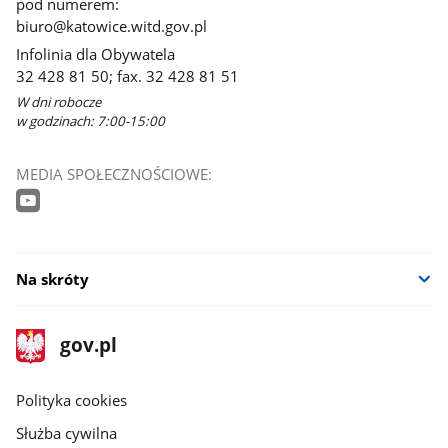
pod numerem:
biuro@katowice.witd.gov.pl
Infolinia dla Obywatela
32 428 81 50; fax. 32 428 81 51
W dni robocze
w godzinach: 7:00-15:00
MEDIA SPOŁECZNOŚCIOWE:
Na skróty
stopka
Strona
gov.pl
gov.pl
główna
gov.pl
Polityka cookies
Służba cywilna