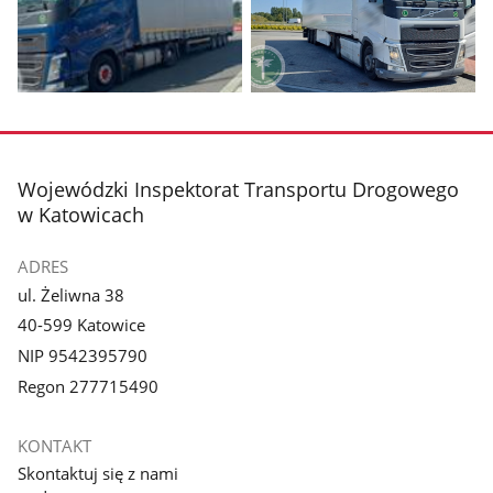
Pokaż
Pokaż
zdjęcie
zdjęcie
1
2
z
z
stopka
Wojewódzki Inspektorat Transportu Drogowego
galerii.
galerii.
w Katowicach
ADRES
ul. Żeliwna 38
40-599 Katowice
NIP 9542395790
Regon 277715490
KONTAKT
Skontaktuj się z nami