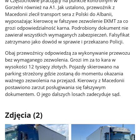
w Częstochowie pracujący na punkcie kontrolnym w
Gorzelni również na A1. Jak ustalono, przewoźnik z
Macedonii zlecił transport sera z Polski do Albanii,
wyposażając kierowcę w fałszywe zezwolenie EKMT za co
grozi odpowiedzialność karna. Podrobiony dokument nie
zawierał wszystkich wymaganych zabezpieczeń. Falsyfikat
zatrzymano jako dowód w sprawie i przekazano Policji.
Obaj przewoźnicy odpowiedzą za wykonywanie przewozu
bez wymaganego zezwolenia. Grozi im za to kara w
wysokości 12 tysięcy złotych. Pojazdy skierowano na
parking strzeżony gdzie zostaną do momentu okazania
ważnego zezwolenia na przejazd. Kierowcy z Macedonii
postawiono zarzut posługiwania się fałszywym
dokumentem. O jego dalszych losach zadecyduje sąd.
Zdjęcia (2)