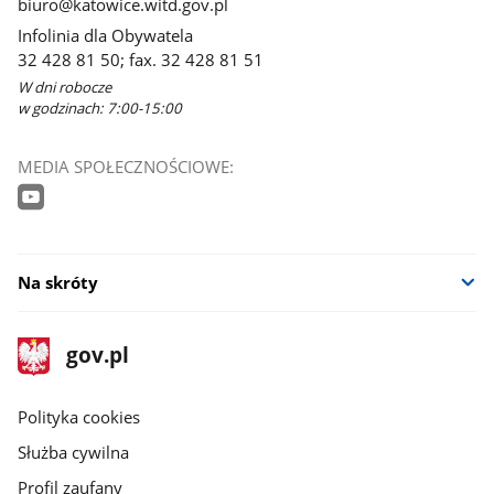
biuro@katowice.witd.gov.pl
Infolinia dla Obywatela
32 428 81 50; fax. 32 428 81 51
W dni robocze
w godzinach: 7:00-15:00
MEDIA SPOŁECZNOŚCIOWE:
Na skróty
stopka
Strona
gov.pl
gov.pl
główna
gov.pl
Polityka cookies
Służba cywilna
Profil zaufany