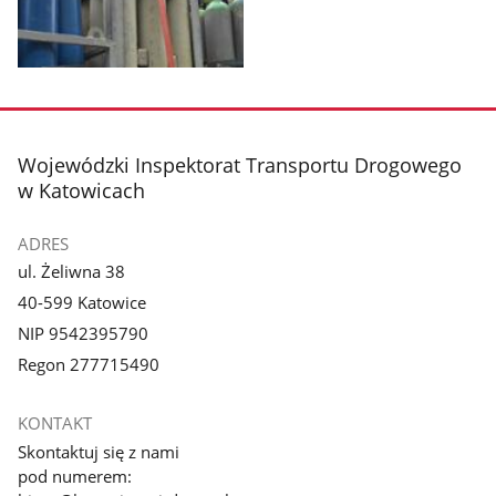
Pokaż
zdjęcie
1
z
stopka
Wojewódzki Inspektorat Transportu Drogowego
galerii.
w Katowicach
ADRES
ul. Żeliwna 38
40-599 Katowice
NIP 9542395790
Regon 277715490
KONTAKT
Skontaktuj się z nami
pod numerem: