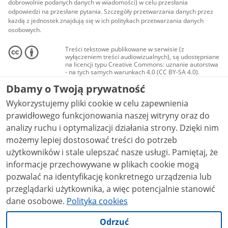
dobrowolnie podanych danych w wiadomości) w celu przesłania
odpowiedzi na przesłane pytania. Szczegóły przetwarzania danych przez
każdą z jednostek znajdują się w ich politykach przetwarzania danych
osobowych.
Treści tekstowe publikowane w serwisie (z
wyłączeniem treści audiowizualnych), są udostępniane
na licencji typu Creative Commons: uznanie autorstwa
- na tych samych warunkach 4.0 (CC BY-SA 4.0).
Materiały audiowizualne, w tym zdjęcia, materiały
Dbamy o Twoją prywatność
audio i wideo, są udostępniane na licencji typu
Creative Commons: uznanie autorstwa użycie
Wykorzystujemy pliki cookie w celu zapewnienia
niekomercyjne - bez utworów zależnych 4.0 (CC BY-
NC-ND 4.0), o ile nie jest to stwierdzone inaczej.
prawidłowego funkcjonowania naszej witryny oraz do
analizy ruchu i optymalizacji działania strony. Dzięki nim
możemy lepiej dostosować treści do potrzeb
użytkowników i stale ulepszać nasze usługi. Pamiętaj, że
informacje przechowywane w plikach cookie mogą
pozwalać na identyfikację konkretnego urządzenia lub
przeglądarki użytkownika, a więc potencjalnie stanowić
dane osobowe.
Polityka cookies
Odrzuć