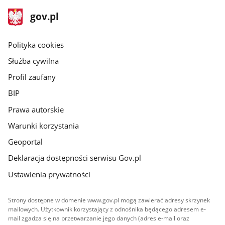
stopka
Strona
gov.pl
gov.pl
główna
gov.pl
Polityka cookies
Służba cywilna
Profil zaufany
BIP
Prawa autorskie
Warunki korzystania
Geoportal
Deklaracja dostępności serwisu Gov.pl
Ustawienia prywatności
Strony dostępne w domenie www.gov.pl mogą zawierać adresy skrzynek
mailowych. Użytkownik korzystający z odnośnika będącego adresem e-
mail zgadza się na przetwarzanie jego danych (adres e-mail oraz