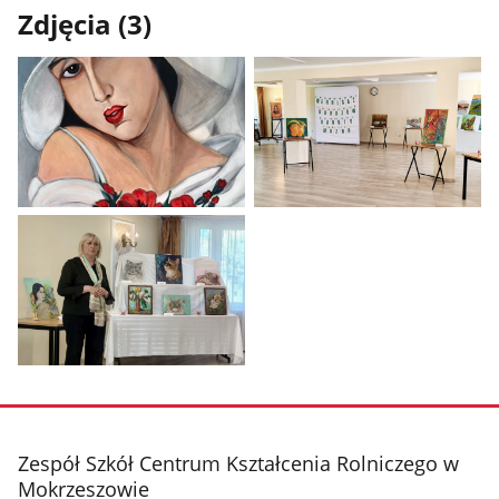
Zdjęcia (3)
Pokaż
Pokaż
zdjęcie
zdjęcie
1
2
z
z
galerii.
galerii.
Pokaż
zdjęcie
3
z
stopka
Zespół Szkół Centrum Kształcenia Rolniczego w
galerii.
Mokrzeszowie