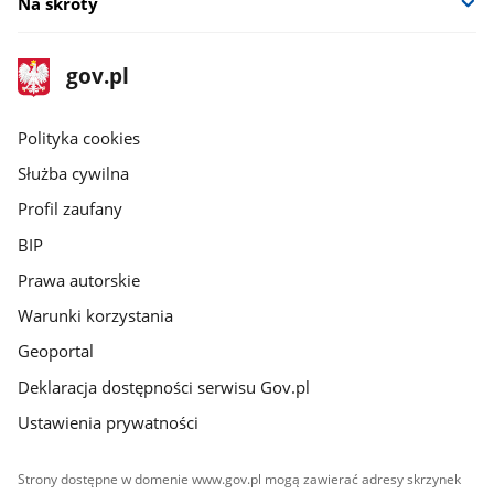
Na skróty
stopka
Strona
gov.pl
gov.pl
główna
gov.pl
Polityka cookies
Służba cywilna
Profil zaufany
BIP
Prawa autorskie
Warunki korzystania
Geoportal
Deklaracja dostępności serwisu Gov.pl
Ustawienia prywatności
Strony dostępne w domenie www.gov.pl mogą zawierać adresy skrzynek