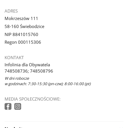
ADRES
Mokrzeszów 111
58-160 Świebodzice
NIP 8841015760
Regon 000115306
KONTAKT
Infolinia dla Obywatela
748508736; 748508796
W dni robocze
w godzinach: 7:30-15:30 (pn-czw); 8:00-16:00 (pt)
MEDIA SPOŁECZNOŚCIOWE: