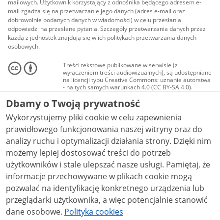
mailowych. Użytkownik korzystający z odnośnika będącego adresem e-
mail zgadza się na przetwarzanie jego danych (adres e-mail oraz
dobrowolnie podanych danych w wiadomości) w celu przesłania
odpowiedzi na przesłane pytania. Szczegóły przetwarzania danych przez
każdą z jednostek znajdują się w ich politykach przetwarzania danych
osobowych.
Treści tekstowe publikowane w serwisie (z
wyłączeniem treści audiowizualnych), są udostępniane
na licencji typu Creative Commons: uznanie autorstwa
- na tych samych warunkach 4.0 (CC BY-SA 4.0).
Materiały audiowizualne, w tym zdjęcia, materiały
Dbamy o Twoją prywatność
audio i wideo, są udostępniane na licencji typu
Creative Commons: uznanie autorstwa użycie
Wykorzystujemy pliki cookie w celu zapewnienia
niekomercyjne - bez utworów zależnych 4.0 (CC BY-
NC-ND 4.0), o ile nie jest to stwierdzone inaczej.
prawidłowego funkcjonowania naszej witryny oraz do
analizy ruchu i optymalizacji działania strony. Dzięki nim
możemy lepiej dostosować treści do potrzeb
użytkowników i stale ulepszać nasze usługi. Pamiętaj, że
informacje przechowywane w plikach cookie mogą
pozwalać na identyfikację konkretnego urządzenia lub
przeglądarki użytkownika, a więc potencjalnie stanowić
dane osobowe.
Polityka cookies