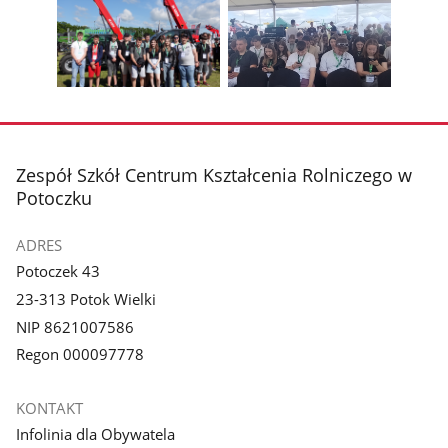
zdjęcie
zdjęcie
Pokaż
Poka
1
2
poprzednie
nest
z
z
zdjęcia
zdjęc
galerii.
galerii.
Pokaż
Pokaż
zdjęcie
zdjęcie
3
4
z
z
stopka
Zespół Szkół Centrum Kształcenia Rolniczego w
galerii.
galerii.
Potoczku
ADRES
Potoczek 43
23-313 Potok Wielki
NIP 8621007586
Regon 000097778
KONTAKT
Infolinia dla Obywatela