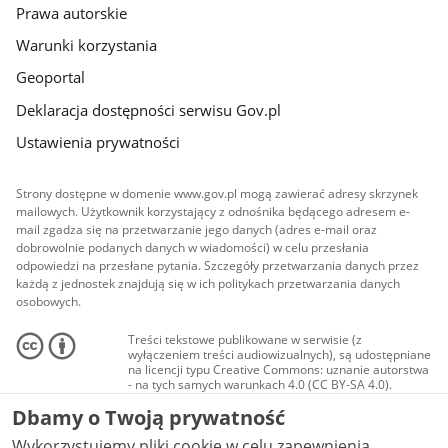
Prawa autorskie
Warunki korzystania
Geoportal
Deklaracja dostępności serwisu Gov.pl
Ustawienia prywatności
Strony dostępne w domenie www.gov.pl mogą zawierać adresy skrzynek
mailowych. Użytkownik korzystający z odnośnika będącego adresem e-
mail zgadza się na przetwarzanie jego danych (adres e-mail oraz
dobrowolnie podanych danych w wiadomości) w celu przesłania
odpowiedzi na przesłane pytania. Szczegóły przetwarzania danych przez
każdą z jednostek znajdują się w ich politykach przetwarzania danych
osobowych.
Treści tekstowe publikowane w serwisie (z
wyłączeniem treści audiowizualnych), są udostępniane
na licencji typu Creative Commons: uznanie autorstwa
- na tych samych warunkach 4.0 (CC BY-SA 4.0).
Materiały audiowizualne, w tym zdjęcia, materiały
Dbamy o Twoją prywatność
audio i wideo, są udostępniane na licencji typu
Creative Commons: uznanie autorstwa użycie
Wykorzystujemy pliki cookie w celu zapewnienia
niekomercyjne - bez utworów zależnych 4.0 (CC BY-