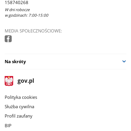
158740268
W dni robocze
w godzinach: 7:00-15:00
MEDIA SPOŁECZNOŚCIOWE:
Na skróty
stopka
Strona
gov.pl
gov.pl
główna
gov.pl
Polityka cookies
Służba cywilna
Profil zaufany
BIP