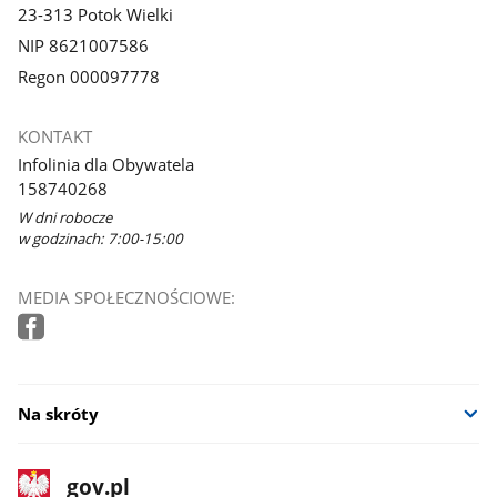
23-313 Potok Wielki
NIP 8621007586
Regon 000097778
KONTAKT
Infolinia dla Obywatela
158740268
W dni robocze
w godzinach: 7:00-15:00
MEDIA SPOŁECZNOŚCIOWE:
Na skróty
stopka
Strona
gov.pl