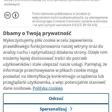
osobowych.
Treści tekstowe publikowane w serwisie (z
wyłączeniem treści audiowizualnych), są udostępniane
na licencji typu Creative Commons: uznanie autorstwa
- na tych samych warunkach 4.0 (CC BY-SA 4.0).
Materiały audiowizualne, w tym zdjęcia, materiały
Dbamy o Twoją prywatność
audio i wideo, są udostępniane na licencji typu
Creative Commons: uznanie autorstwa użycie
Wykorzystujemy pliki cookie w celu zapewnienia
niekomercyjne - bez utworów zależnych 4.0 (CC BY-
NC-ND 4.0), o ile nie jest to stwierdzone inaczej.
prawidłowego funkcjonowania naszej witryny oraz do
analizy ruchu i optymalizacji działania strony. Dzięki nim
możemy lepiej dostosować treści do potrzeb
użytkowników i stale ulepszać nasze usługi. Pamiętaj, że
informacje przechowywane w plikach cookie mogą
pozwalać na identyfikację konkretnego urządzenia lub
przeglądarki użytkownika, a więc potencjalnie stanowić
dane osobowe.
Polityka cookies
Odrzuć
Spersonalizuj