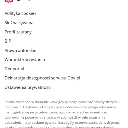
gov.pl
główna
gov.pl
Polityka cookies
Służba cywilna
Profil zaufany
BIP
Prawa autorskie
Warunki korzystania
Geoportal
Deklaracja dostępności serwisu Gov.pl
Ustawienia prywatności
Strony dostępne w domenie www.gov.pl mogą zawierać adresy skrzynek
mailowych. Użytkownik korzystający z odnośnika będącego adresem e-
mail zgadza się na przetwarzanie jego danych (adres e-mail oraz
dobrowolnie podanych danych w wiadomości) w celu przesłania
odpowiedzi na przesłane pytania. Szczegóły przetwarzania danych przez
każdą z jednostek znajdują się w ich politykach przetwarzania danych