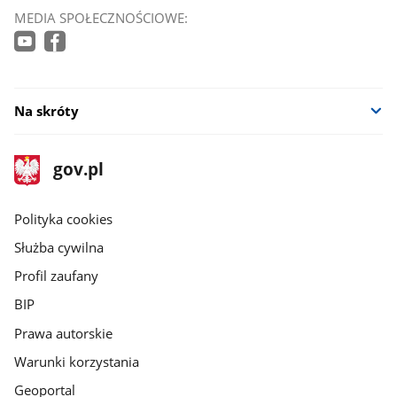
MEDIA SPOŁECZNOŚCIOWE:
Na skróty
stopka
Strona
gov.pl
gov.pl
główna
gov.pl
Polityka cookies
Służba cywilna
Profil zaufany
BIP
Prawa autorskie
Warunki korzystania
Geoportal