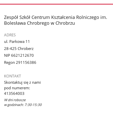
stopka
Zespół Szkół Centrum Kształcenia Rolniczego im.
Bolesława Chrobrego w Chrobrzu
ADRES
ul. Parkowa 11
28-425 Chroberz
NIP 6621212670
Regon 291156386
KONTAKT
Skontaktuj się z nami
pod numerem:
413564003
W dni robocze
w godzinach: 7:30-15:30