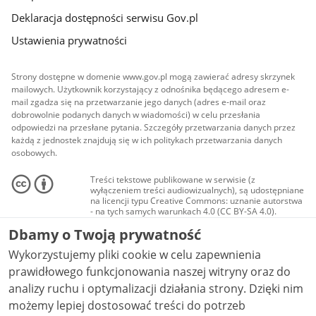
Deklaracja dostępności serwisu Gov.pl
Ustawienia prywatności
Strony dostępne w domenie www.gov.pl mogą zawierać adresy skrzynek
mailowych. Użytkownik korzystający z odnośnika będącego adresem e-
mail zgadza się na przetwarzanie jego danych (adres e-mail oraz
dobrowolnie podanych danych w wiadomości) w celu przesłania
odpowiedzi na przesłane pytania. Szczegóły przetwarzania danych przez
każdą z jednostek znajdują się w ich politykach przetwarzania danych
osobowych.
Treści tekstowe publikowane w serwisie (z
wyłączeniem treści audiowizualnych), są udostępniane
na licencji typu Creative Commons: uznanie autorstwa
- na tych samych warunkach 4.0 (CC BY-SA 4.0).
Materiały audiowizualne, w tym zdjęcia, materiały
Dbamy o Twoją prywatność
audio i wideo, są udostępniane na licencji typu
Creative Commons: uznanie autorstwa użycie
Wykorzystujemy pliki cookie w celu zapewnienia
niekomercyjne - bez utworów zależnych 4.0 (CC BY-
NC-ND 4.0), o ile nie jest to stwierdzone inaczej.
prawidłowego funkcjonowania naszej witryny oraz do
analizy ruchu i optymalizacji działania strony. Dzięki nim
możemy lepiej dostosować treści do potrzeb