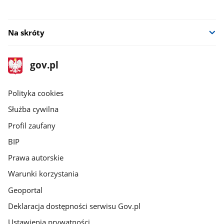
Na skróty
stopka
Strona
gov.pl
gov.pl
główna
gov.pl
Polityka cookies
Służba cywilna
Profil zaufany
BIP
Prawa autorskie
Warunki korzystania
Geoportal
Deklaracja dostępności serwisu Gov.pl
Ustawienia prywatności