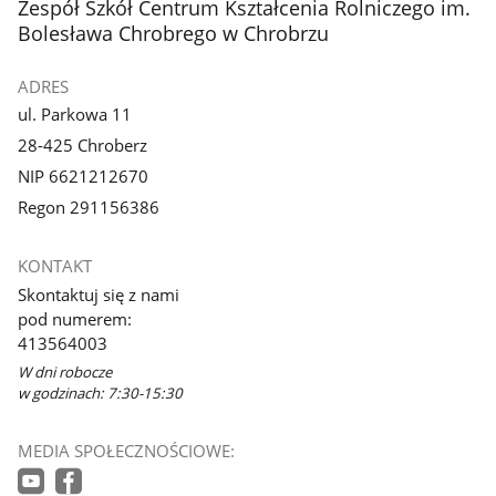
stopka
Zespół Szkół Centrum Kształcenia Rolniczego im.
Bolesława Chrobrego w Chrobrzu
ADRES
ul. Parkowa 11
28-425 Chroberz
NIP 6621212670
Regon 291156386
KONTAKT
Skontaktuj się z nami
pod numerem:
413564003
W dni robocze
w godzinach: 7:30-15:30
MEDIA SPOŁECZNOŚCIOWE: