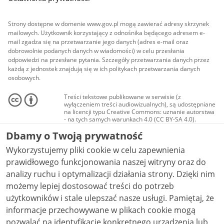
Strony dostępne w domenie www.gov.pl mogą zawierać adresy skrzynek
mailowych. Użytkownik korzystający z odnośnika będącego adresem e-
mail zgadza się na przetwarzanie jego danych (adres e-mail oraz
dobrowolnie podanych danych w wiadomości) w celu przesłania
odpowiedzi na przesłane pytania. Szczegóły przetwarzania danych przez
każdą z jednostek znajdują się w ich politykach przetwarzania danych
osobowych.
Treści tekstowe publikowane w serwisie (z
wyłączeniem treści audiowizualnych), są udostępniane
na licencji typu Creative Commons: uznanie autorstwa
- na tych samych warunkach 4.0 (CC BY-SA 4.0).
Materiały audiowizualne, w tym zdjęcia, materiały
Dbamy o Twoją prywatność
audio i wideo, są udostępniane na licencji typu
Creative Commons: uznanie autorstwa użycie
Wykorzystujemy pliki cookie w celu zapewnienia
niekomercyjne - bez utworów zależnych 4.0 (CC BY-
NC-ND 4.0), o ile nie jest to stwierdzone inaczej.
prawidłowego funkcjonowania naszej witryny oraz do
analizy ruchu i optymalizacji działania strony. Dzięki nim
możemy lepiej dostosować treści do potrzeb
użytkowników i stale ulepszać nasze usługi. Pamiętaj, że
informacje przechowywane w plikach cookie mogą
pozwalać na identyfikację konkretnego urządzenia lub