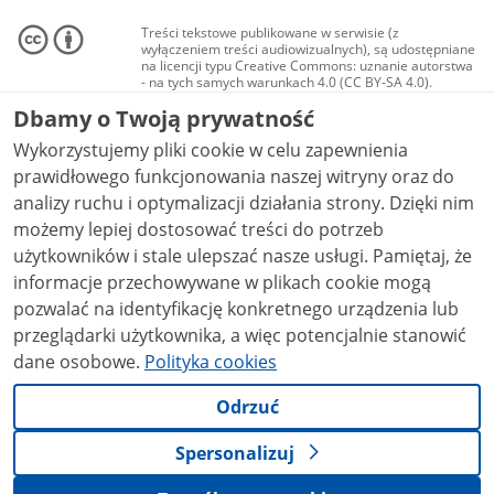
Treści tekstowe publikowane w serwisie (z
wyłączeniem treści audiowizualnych), są udostępniane
na licencji typu Creative Commons: uznanie autorstwa
- na tych samych warunkach 4.0 (CC BY-SA 4.0).
Materiały audiowizualne, w tym zdjęcia, materiały
Dbamy o Twoją prywatność
audio i wideo, są udostępniane na licencji typu
Creative Commons: uznanie autorstwa użycie
Wykorzystujemy pliki cookie w celu zapewnienia
niekomercyjne - bez utworów zależnych 4.0 (CC BY-
NC-ND 4.0), o ile nie jest to stwierdzone inaczej.
prawidłowego funkcjonowania naszej witryny oraz do
analizy ruchu i optymalizacji działania strony. Dzięki nim
możemy lepiej dostosować treści do potrzeb
użytkowników i stale ulepszać nasze usługi. Pamiętaj, że
informacje przechowywane w plikach cookie mogą
pozwalać na identyfikację konkretnego urządzenia lub
przeglądarki użytkownika, a więc potencjalnie stanowić
dane osobowe.
Polityka cookies
Odrzuć
Spersonalizuj