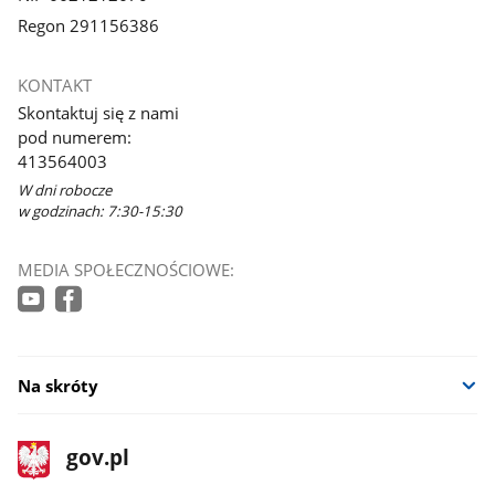
Regon 291156386
KONTAKT
Skontaktuj się z nami
pod numerem:
413564003
W dni robocze
w godzinach: 7:30-15:30
MEDIA SPOŁECZNOŚCIOWE:
Na skróty
stopka
Strona
gov.pl
gov.pl
główna