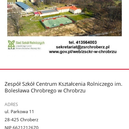
stopka
Zespół Szkół Centrum Kształcenia Rolniczego im.
Bolesława Chrobrego w Chrobrzu
ADRES
ul. Parkowa 11
28-425 Chroberz
NIP 6621212670