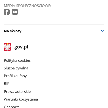
MEDIA SPOŁECZNOŚCIOWE:
Na skróty
stopka
Strona
gov.pl
gov.pl
główna
gov.pl
Polityka cookies
Służba cywilna
Profil zaufany
BIP
Prawa autorskie
Warunki korzystania
Geoportal