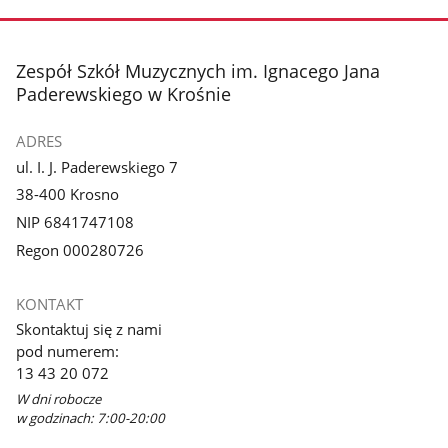
stopka
Zespół Szkół Muzycznych im. Ignacego Jana
Paderewskiego w Krośnie
ADRES
ul. I. J. Paderewskiego 7
38-400 Krosno
NIP 6841747108
Regon 000280726
KONTAKT
Skontaktuj się z nami
pod numerem:
13 43 20 072
W dni robocze
w godzinach: 7:00-20:00