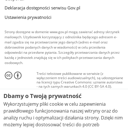
Deklaracja dostępności serwisu Gov.pl
Ustawienia prywatności
Strony dostępne w domenie www.gov.pl mogą zawierać adresy skrzynek
mailowych. Użytkownik korzystający z odnośnika będącego adresem e-
mail zgadza się na przetwarzanie jego danych (adres e-mail oraz
dobrowolnie podanych danych w wiadomości) w celu przesłania
odpowiedzi na przesłane pytania. Szczegóły przetwarzania danych przez
każdą z jednostek znajdują się w ich politykach przetwarzania danych
osobowych.
Treści tekstowe publikowane w serwisie (z
wyłączeniem treści audiowizualnych), są udostępniane
na licencji typu Creative Commons: uznanie autorstwa
- na tych samych warunkach 4.0 (CC BY-SA 4.0).
Materiały audiowizualne, w tym zdjęcia, materiały
Dbamy o Twoją prywatność
audio i wideo, są udostępniane na licencji typu
Creative Commons: uznanie autorstwa użycie
Wykorzystujemy pliki cookie w celu zapewnienia
niekomercyjne - bez utworów zależnych 4.0 (CC BY-
NC-ND 4.0), o ile nie jest to stwierdzone inaczej.
prawidłowego funkcjonowania naszej witryny oraz do
analizy ruchu i optymalizacji działania strony. Dzięki nim
możemy lepiej dostosować treści do potrzeb