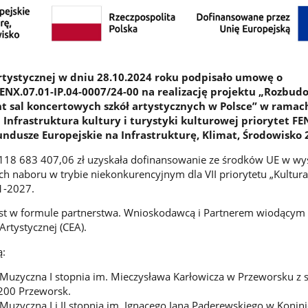
tystycznej w dniu 28.10.2024 roku podpisało umowę o
ENX.07.01-IP.04-0007/24-00 na realizację projektu „Rozbud
 sal koncertowych szkół artystycznych w Polsce” w ramac
 Infrastruktura kultury i turystyki kulturowej priorytet FE
ndusze Europejskie na Infrastrukturę, Klimat, Środowisko
i 118 683 407,06 zł uzyskała dofinansowanie ze środków UE w w
 naboru w trybie niekonkurencyjnym dla VII priorytetu „Kultura
1-2027.
est w formule partnerstwa. Wnioskodawcą i Partnerem wiodącym 
Artystycznej (CEA).
ą:
uzyczna I stopnia im. Mieczysława Karłowicza w Przeworsku z si
200 Przeworsk.
uzyczna I i II stopnia im. Ignacego Jana Paderewskiego w Konini