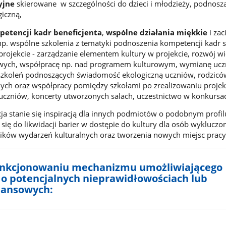
yjne
skierowane w szczególności do dzieci i młodzieży, podnosz
iczną,
etencji kadr beneficjenta
,
wspólne działania miękkie
i zac
np. wspólne szkolenia z tematyki podnoszenia kompetencji kadr s
projekcie - zarządzanie elementem kultury w projekcie, rozwój w
owych, współpracę np. nad programem kulturowym, wymianę ucz
zkoleń podnoszących świadomość ekologiczną uczniów, rodzicó
nych oraz współpracy pomiędzy szkołami po zrealizowaniu projek
czniów, koncerty utworzonych salach, uczestnictwo w konkursa
ja stanie się inspiracją dla innych podmiotów o podobnym profil
i się do likwidacji barier w dostępie do kultury dla osób wykluczo
ników wydarzeń kulturalnych oraz tworzenia nowych miejsc pracy
funkcjonowaniu mechanizmu umożliwiającego
 o potencjalnych nieprawidłowościach lub
nansowych: