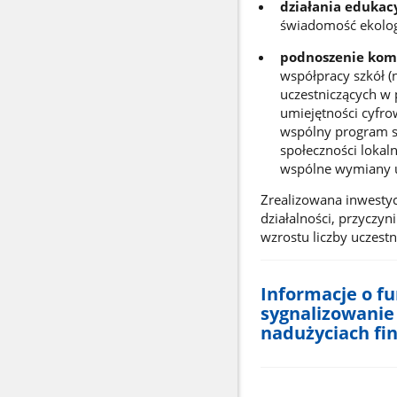
działania edukac
świadomość ekolog
podnoszenie komp
współpracy szkół (
uczestniczących w 
umiejętności cyfr
wspólny program s
społeczności lokal
wspólne wymiany u
Zrealizowana inwestyc
działalności, przyczyn
wzrostu liczby uczest
Informacje o 
sygnalizowanie
nadużyciach fi