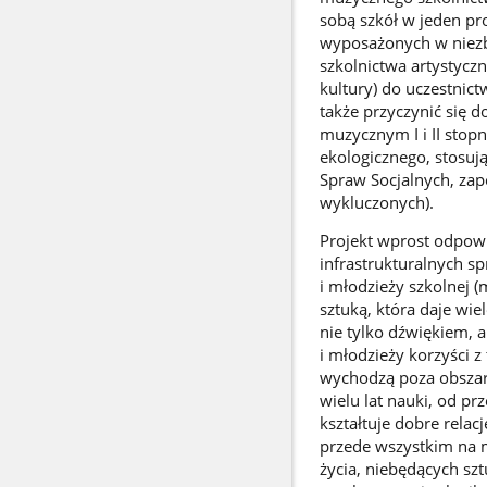
sobą szkół w jeden pr
wyposażonych w niezb
szkolnictwa artystycz
kultury) do uczestnict
także przyczynić się 
muzycznym I i II stop
ekologicznego, stosuj
Spraw Socjalnych, za
wykluczonych).
Projekt wprost odpow
infrastrukturalnych s
i młodzieży szkolnej 
sztuką, która daje wi
nie tylko dźwiękiem, 
i młodzieży korzyści z
wychodzą poza obszar
wielu lat nauki, od pr
kształtuje dobre relac
przede wszystkim na 
życia, niebędących sz