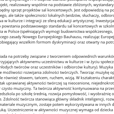
ojekt, realizowany wspólnie na podstawie zbliżonych, wystandar
ędny sprzęt projektów sal koncertowych. Jest odpowiedzią na p
nego, ale także społeczności lokalnych (widzów, słuchaczy, odbio
wa w kulturze i integracji ze sferą edukacji artystycznej. Inwestyc
do powstania podstawowego standardu sal koncertowych w szkoln
nia w Polsce (spełniających wymogi budownictwa współczesnego,
ącego zasady Nowego Europejskiego Bauhausu, realizując Europejs
pobiegający wszelkim formom dyskryminacji oraz otwarty na pot
iada na potrzeby związane z tworzeniem odpowiednich warunk
przyjających aktywnemu uczestnictwu w kulturze i w życiu społec
(młodych twórców oraz uczestników i odbiorców kultury). Muzyka 
ele możliwości rozwijania zdolności twórczych. Tworząc muzykę op
ale również słowem, tańcem, ruchem, wizją. W kształceniu charakt
 tak uprawianej aktywności twórczej są nieocenione, niejednokrot
 czysto muzyczny. Ta twórcza aktywność kontynuowana na przes
zedszkola po szkołę średnią, rozwija pomysłowość, i wyobraźnię o
je. Zdolność twórcza stanowiąca główny składnik inteligencji, roz
materiale muzycznym, zostaje potem wykorzystywana w innych d
tuką. Uczestniczenie w aktywności muzycznej wymaga od dziecka