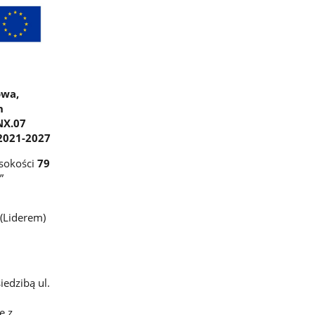
owa,
h
NX.07
 2021-2027
ysokości
79
”
(Liderem)
edzibą ul.
e z