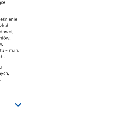
ące
ieśnienie
zkół
idowni,
niów,
w,
tu – m.in.
ch.
u
nych,
.