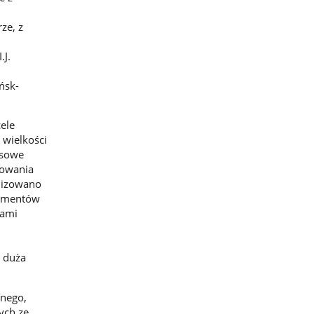
ze, z
.J.
ńsk-
ele
 wielkości
ksowe
nowania
alizowano
lementów
kami
e duża
znego,
ych ze