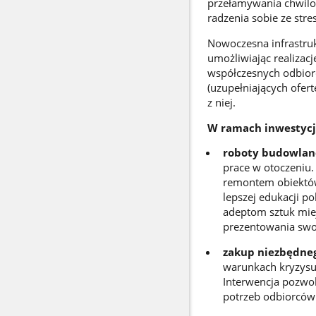
przełamywania chwilow
radzenia sobie ze stre
Nowoczesna infrastruk
umożliwiając realizac
współczesnych odbior
(uzupełniających ofer
z niej.
W ramach inwestycji
roboty budowlan
prace w otoczeniu.
remontem obiektów 
lepszej edukacji p
adeptom sztuk miej
prezentowania swoj
zakup niezbędneg
warunkach kryzysu 
Interwencja pozwol
potrzeb odbiorców