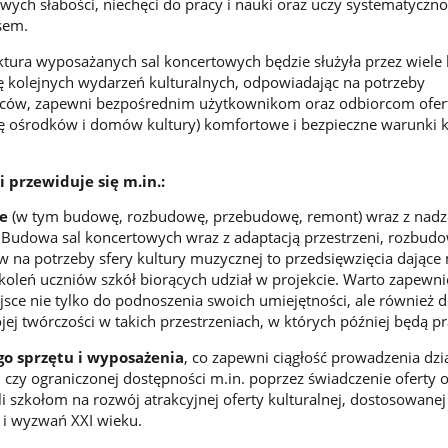
ych słabości, niechęci do pracy i nauki oraz uczy systematycznoś
sem.
tura wyposażanych sal koncertowych będzie służyła przez wiele l
ję kolejnych wydarzeń kulturalnych, odpowiadając na potrzeby
ców, zapewni bezpośrednim użytkownikom oraz odbiorcom ofert
tę ośrodków i domów kultury) komfortowe i bezpieczne warunki k
 przewiduje się m.in.:
e
(w tym budowę, rozbudowę, przebudowę, remont) wraz z nadz
 Budowa sal koncertowych wraz z adaptacją przestrzeni, rozbudo
na potrzeby sfery kultury muzycznej to przedsięwzięcia dające
okoleń uczniów szkół biorących udział w projekcie. Warto zapew
sce nie tylko do podnoszenia swoich umiejętności, ale również 
ej twórczości w takich przestrzeniach, w których później będą p
o sprzętu i wyposażenia
, co zapewni ciągłość prowadzenia dzi
czy ograniczonej dostępności m.in. poprzez świadczenie oferty o
i szkołom na rozwój atrakcyjnej oferty kulturalnej, dostosowanej
 i wyzwań XXI wieku.