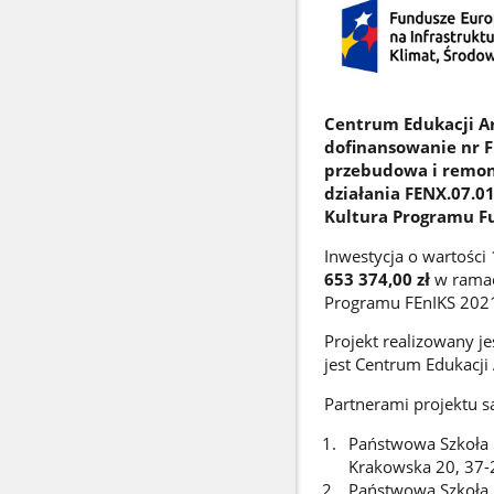
Centrum Edukacji Ar
dofinansowanie nr F
przebudowa i remont
działania FENX.07.01
Kultura Programu Fu
Inwestycja o wartośc
653 374,00 zł
w ramach
Programu FEnIKS 202
Projekt realizowany j
jest Centrum Edukacji 
Partnerami projektu s
Państwowa Szkoła M
Krakowska 20, 37-
Państwowa Szkoła M