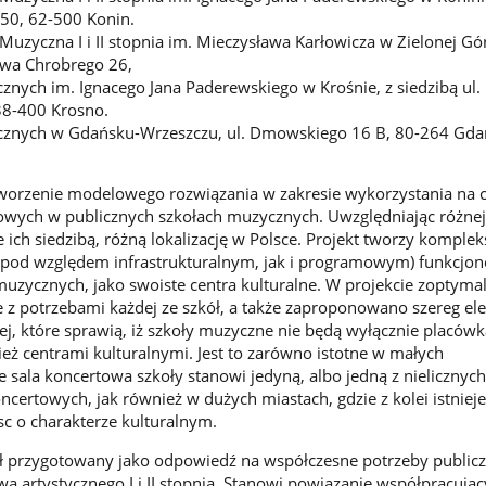
 50, 62-500 Konin.
uzyczna I i II stopnia im. Mieczysława Karłowicza w Zielonej Gór
ława Chrobrego 26,
nych im. Ignacego Jana Paderewskiego w Krośnie, z siedzibą ul. I
38-400 Krosno.
cznych w Gdańsku-Wrzeszczu, ul. Dmowskiego 16 B, 80-264 Gda
tworzenie modelowego rozwiązania w zakresie wykorzystania na c
towych w publicznych szkołach muzycznych. Uwzględniając różnej
e ich siedzibą, różną lokalizację w Polsce. Projekt tworzy komple
 pod względem infrastrukturalnym, jak i programowym) funkcjo
uzycznych, jako swoiste centra kulturalne. W projekcie zoptym
ie z potrzebami każdej ze szkół, a także zaproponowano szereg e
nej, które sprawią, iż szkoły muzyczne nie będą wyłącznie placów
eż centrami kulturalnymi. Jest to zarówno istotne w małych
 sala koncertowa szkoły stanowi jedyną, albo jedną z nielicznych
ncertowych, jak również w dużych miastach, gdzie z kolei istniej
c o charakterze kulturalnym.
ał przygotowany jako odpowiedź na współczesne potrzeby public
a artystycznego I i II stopnia. Stanowi powiązanie współpracując