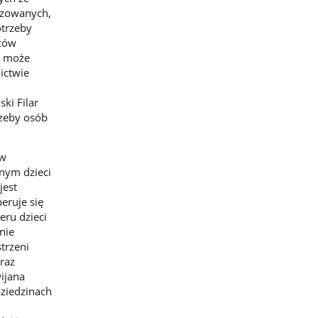
yzowanych,
otrzeby
rców
ja może
ictwie
ki Filar
rzeby osób
ów
znym dzieci
jest
eruje się
eru dzieci
nie
trzeni
raz
wijana
ziedzinach