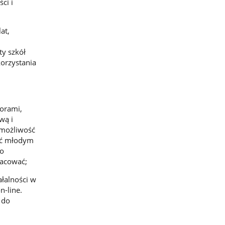
ci i
at,
y szkół
orzystania
orami,
wą i
 możliwość
nić młodym
do
racować;
ałalności w
n-line.
 do