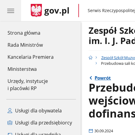
gov.pl
gov.pl
Serwis Rzeczypospolitej
Zespół Sz
gov.pl
Strona główna
im. I. J. 
Rada Ministrów
Kancelaria Premiera
Zespół Szkół Muzyc
Przebudowa sali ko
Ministerstwa
Powrót
Urzędy, instytucje
Przebudo
i placówki RP
wejścio
dofinan
Usługi dla obywatela
Usługi dla przedsiębiorcy
30.09.2024
Usługi dla urzędnika