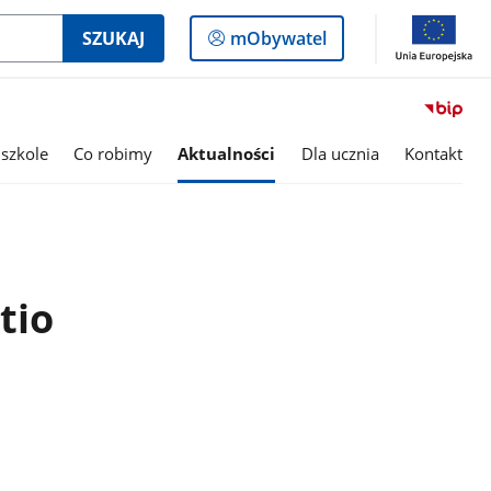
Logowanie
SZUKAJ
mObywatel
do
panelu
szkole
Co robimy
Aktualności
Dla ucznia
Kontakt
tio