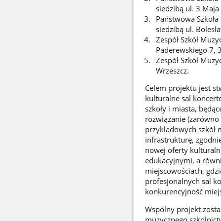
siedzibą ul. 3 Maja
Państwowa Szkoła M
siedzibą ul. Boles
Zespół Szkół Muzycz
Paderewskiego 7, 
Zespół Szkół Muzy
Wrzeszcz.
Celem projektu jest s
kulturalne sal koncer
szkoły i miasta, będąc
rozwiązanie (zarówno
przykładowych szkół m
infrastrukturę, zgodn
nowej oferty kultural
edukacyjnymi, a równi
miejscowościach, gdzie
profesjonalnych sal ko
konkurencyjność miejs
Wspólny projekt zost
muzycznego szkolnictw